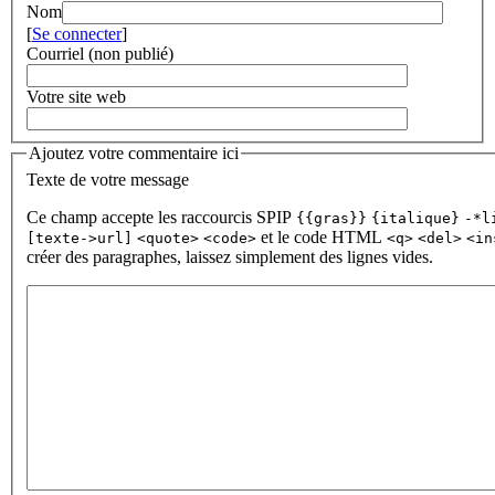
Nom
[
Se connecter
]
Courriel (non publié)
Votre site web
Ajoutez votre commentaire ici
Texte de votre message
Ce champ accepte les raccourcis SPIP
{{gras}}
{italique}
-*l
et le code HTML
[texte->url]
<quote>
<code>
<q>
<del>
<in
créer des paragraphes, laissez simplement des lignes vides.