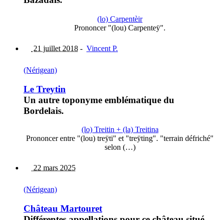
(lo) Carpentèir
Prononcer "(lou) Carpenteÿ".
21 juillet 2018
-
Vincent P.
(Nérigean)
Le Treytin
Un autre toponyme emblématique du
Bordelais.
(lo) Treitin + (la) Treitina
Prononcer entre "(lou) treÿti" et "treÿting". "terrain défriché"
selon (…)
22 mars 2025
(Nérigean)
Château Martouret
Différentes appellations pour ce château situé