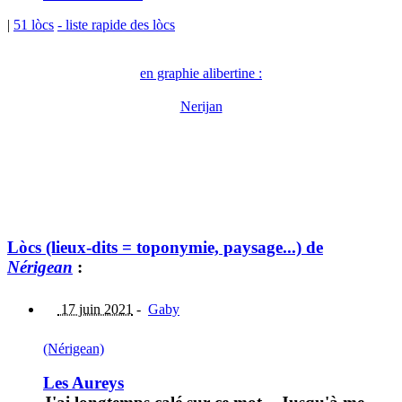
|
51 lòcs
- liste rapide des lòcs
en graphie alibertine :
Nerijan
Lòcs (lieux-dits = toponymie, paysage...) de
Nérigean
:
17 juin 2021
-
Gaby
(Nérigean)
Les Aureys