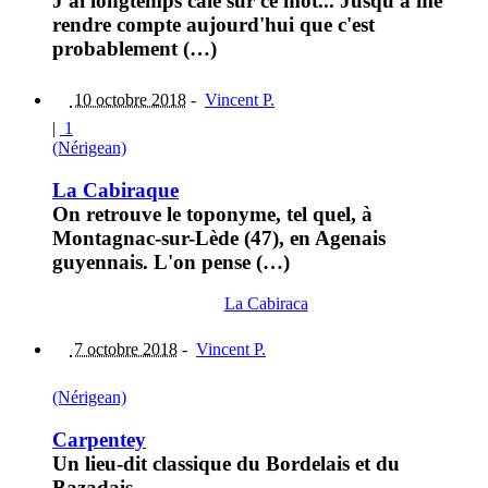
J'ai longtemps calé sur ce mot... Jusqu'à me
rendre compte aujourd'hui que c'est
probablement (…)
10 octobre 2018
-
Vincent P.
|
1
(Nérigean)
La Cabiraque
On retrouve le toponyme, tel quel, à
Montagnac-sur-Lède (47), en Agenais
guyennais. L'on pense (…)
La Cabiraca
7 octobre 2018
-
Vincent P.
(Nérigean)
Carpentey
Un lieu-dit classique du Bordelais et du
Bazadais.