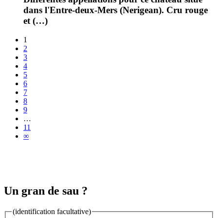
dans l'Entre-deux-Mers (Nerigean). Cru rouge
et (…)
1
2
3
4
5
6
7
8
9
…
11
∞
Un gran de sau ?
(identification facultative)