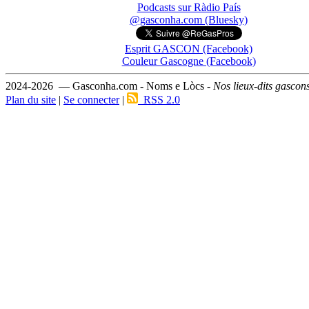
Podcasts sur Ràdio País
@gasconha.com (Bluesky)
Esprit GASCON (Facebook)
Couleur Gascogne (Facebook)
2024-2026 — Gasconha.com - Noms e Lòcs -
Nos lieux-dits gascon
Plan du site
|
Se connecter
|
RSS 2.0