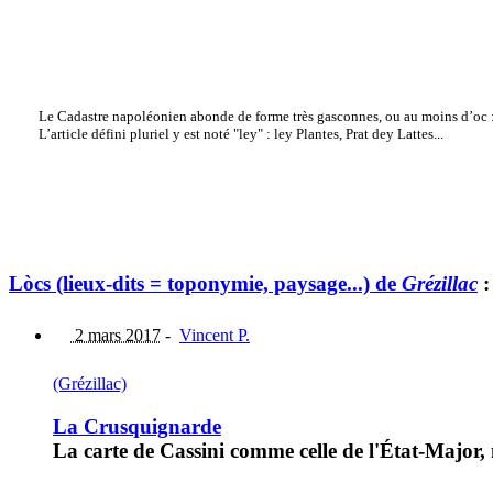
Le Cadastre napoléonien abonde de forme très gasconnes, ou au moins d’oc :
L’article défini pluriel y est noté "ley" : ley Plantes, Prat dey Lattes...
Lòcs (lieux-dits = toponymie, paysage...) de
Grézillac
:
2 mars 2017
-
Vincent P.
(Grézillac)
La Crusquignarde
La carte de Cassini comme celle de l'État-Major