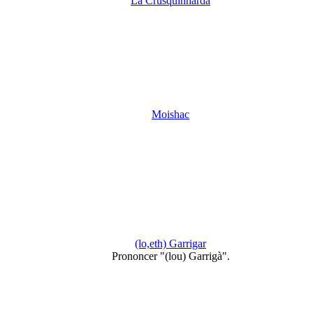
La Crusquinharda
Moishac
(lo,eth) Garrigar
Prononcer "(lou) Garrigà".