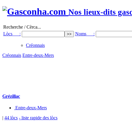
Nos lieux-dits gas
Recherche / Cèrca...
Lòcs :
Noms :
Créonnais
Créonnais
Entre-deux-Mers
Grézillac
Entre-deux-Mers
|
44 lòcs
- liste rapide des lòcs