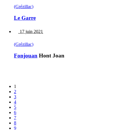
(Grézillac)
Le Garre
17 juin 2021
(Grézillac)
Fonjouan
Hont Joan
1
2
3
4
5
6
7
8
9