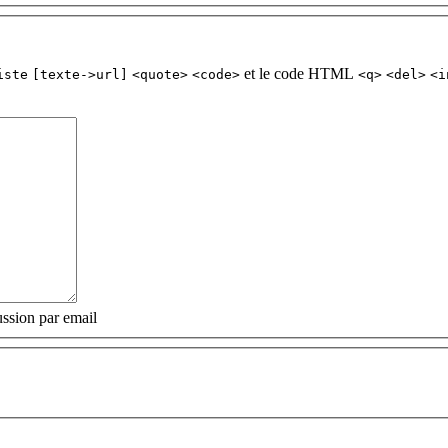
et le code HTML
iste
[texte->url]
<quote>
<code>
<q>
<del>
<i
ssion par email