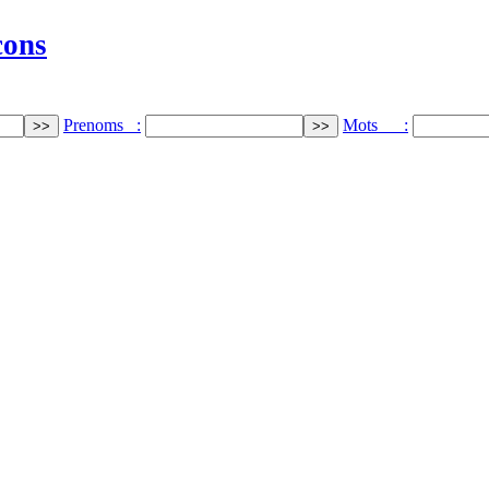
cons
Prenoms :
Mots :