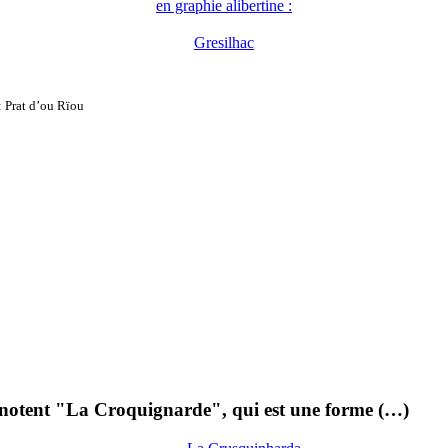
en graphie alibertine :
Gresilhac
 Prat d’ou Rïou
, notent "La Croquignarde", qui est une forme (…)