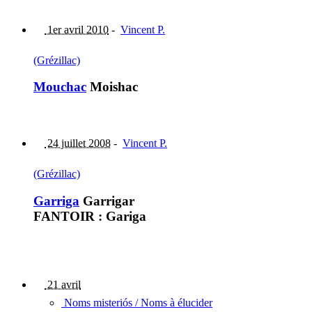
1er avril 2010
-
Vincent P.
(Grézillac)
Mouchac
Moishac
24 juillet 2008
-
Vincent P.
(Grézillac)
Garriga
Garrigar
FANTOIR : Gariga
21 avril
Noms misteriós / Noms à élucider