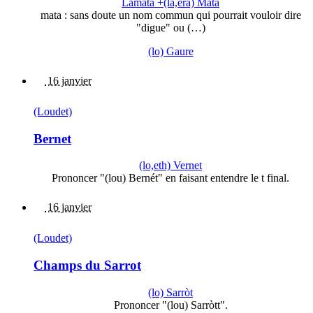
Lamata +(la,era) Mata
mata : sans doute un nom commun qui pourrait vouloir dire
"digue" ou (…)
(lo) Gaure
16 janvier
(Loudet)
Bernet
(lo,eth) Vernet
Prononcer "(lou) Bernét" en faisant entendre le t final.
16 janvier
(Loudet)
Champs du Sarrot
(lo) Sarròt
Prononcer "(lou) Sarròtt".