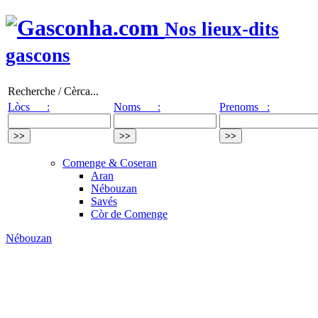
Nos lieux-dits
gascons
Recherche / Cèrca...
Lòcs :
Noms :
Prenoms :
Comenge & Coseran
Aran
Nébouzan
Savés
Còr de Comenge
Nébouzan