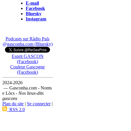
E-mail
Facebook
Bluesky
Instagram
Podcasts sur Ràdio País
@gasconha.com (Bluesky)
Esprit GASCON
(Facebook)
Couleur Gascogne
(Facebook)
2024-2026
— Gasconha.com - Noms
e Lòcs -
Nos lieux-dits
gascons
Plan du site
|
Se connecter
|
RSS 2.0