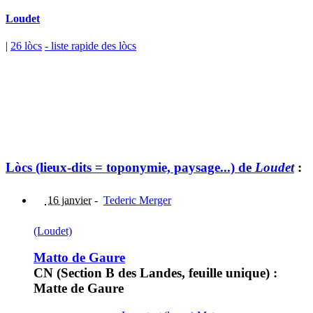
Loudet
|
26 lòcs
- liste rapide des lòcs
Lòcs (lieux-dits = toponymie, paysage...) de
Loudet
:
16 janvier
-
Tederic Merger
(Loudet)
Matto de Gaure
CN (Section B des Landes, feuille unique) :
Matte de Gaure