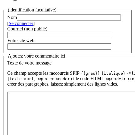
(identification facultative)
Nom
[
Se connecter
]
Courriel (non publié)
Votre site web
Ajoutez votre commentaire ici
Texte de votre message
Ce champ accepte les raccourcis SPIP
{{gras}}
{italique}
-*l
et le code HTML
[texte->url]
<quote>
<code>
<q>
<del>
<in
créer des paragraphes, laissez simplement des lignes vides.