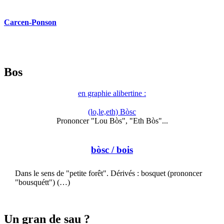
Carcen-Ponson
Bos
en graphie alibertine :
(lo,le,eth) Bòsc
Prononcer "Lou Bòs", "Eth Bòs"...
bòsc
/ bois
Dans le sens de "petite forêt". Dérivés : bosquet (prononcer
"bousquétt") (…)
Un gran de sau ?