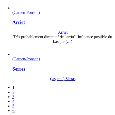
(Carcen-Ponson)
Arriet
Arriet
Très probablement diminutif de "arriu". Influence possible du
basque (…)
(Carcen-Ponson)
Serres
(las,eras) Sèrras
1
2
3
4
5
∞