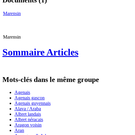
Documents (1)
Marensin
Marensin
Sommaire Articles
Mots-clés dans le même groupe
Agenais
Agenais gascon
Agenais guyennais
Alava / Araba
Albret landais
Albret néracais
Aragon voisin
Aran