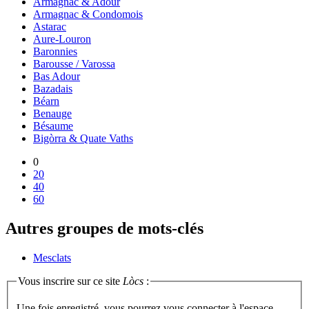
Armagnac & Adour
Armagnac & Condomois
Astarac
Aure-Louron
Baronnies
Barousse / Varossa
Bas Adour
Bazadais
Béarn
Benauge
Bésaume
Bigòrra & Quate Vaths
0
20
40
60
Autres groupes de mots-clés
Mesclats
Vous inscrire sur ce site
Lòcs
:
Une fois enregistré, vous pourrez vous connecter à l'espace