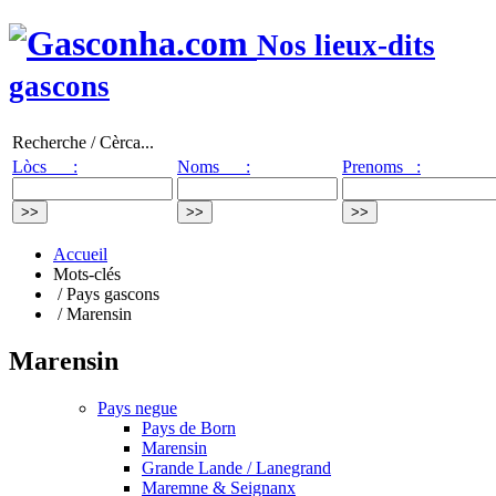
Nos lieux-dits
gascons
Recherche / Cèrca...
Lòcs :
Noms :
Prenoms :
Accueil
Mots-clés
/ Pays gascons
/ Marensin
Marensin
Pays negue
Pays de Born
Marensin
Grande Lande / Lanegrand
Maremne & Seignanx