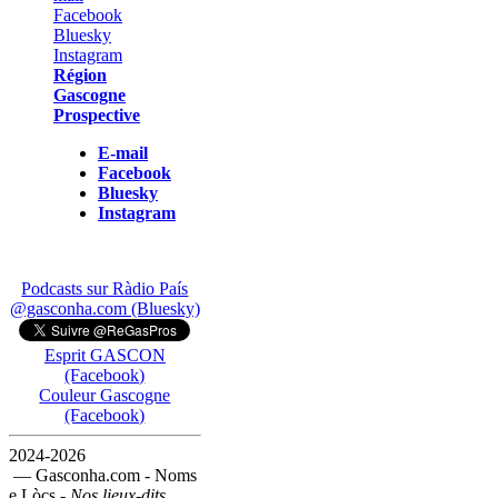
Région
Gascogne
Prospective
E-mail
Facebook
Bluesky
Instagram
Podcasts sur Ràdio País
@gasconha.com (Bluesky)
Esprit GASCON
(Facebook)
Couleur Gascogne
(Facebook)
2024-2026
— Gasconha.com - Noms
e Lòcs -
Nos lieux-dits