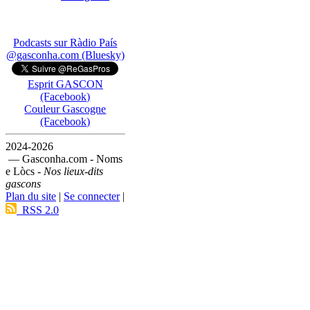
Podcasts sur Ràdio País
@gasconha.com (Bluesky)
Esprit GASCON
(Facebook)
Couleur Gascogne
(Facebook)
2024-2026
— Gasconha.com - Noms
e Lòcs -
Nos lieux-dits
gascons
Plan du site
|
Se connecter
|
RSS 2.0