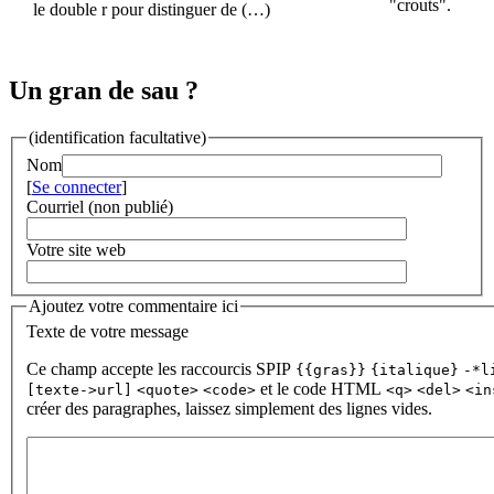
"crouts".
le double r pour distinguer de (…)
Un gran de sau ?
(identification facultative)
Nom
[
Se connecter
]
Courriel (non publié)
Votre site web
Ajoutez votre commentaire ici
Texte de votre message
Ce champ accepte les raccourcis SPIP
{{gras}}
{italique}
-*l
et le code HTML
[texte->url]
<quote>
<code>
<q>
<del>
<in
créer des paragraphes, laissez simplement des lignes vides.