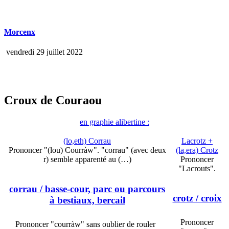
Morcenx
vendredi 29 juillet 2022
Croux de Couraou
en graphie alibertine :
(lo,eth) Corrau
Lacrotz +
Prononcer "(lou) Courràw". "corrau" (avec deux
(la,era) Crotz
r) semble apparenté au (…)
Prononcer
"Lacrouts".
corrau
/ basse-cour, parc ou parcours
crotz
/ croix
à bestiaux, bercail
Prononcer
Prononcer "courràw" sans oublier de rouler