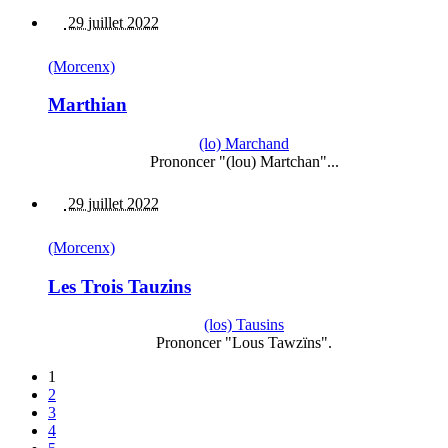
29 juillet 2022
(Morcenx)
Marthian
(lo) Marchand
Prononcer "(lou) Martchan"...
29 juillet 2022
(Morcenx)
Les Trois Tauzins
(los) Tausins
Prononcer "Lous Tawzïns".
1
2
3
4