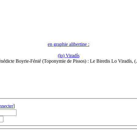
en graphie alibertine :
(lo) Viradís
nédicte Boyrie-Fénié (Toponymie de Pissos) : Le Biredis Lo Viradís, 
nnecter
]