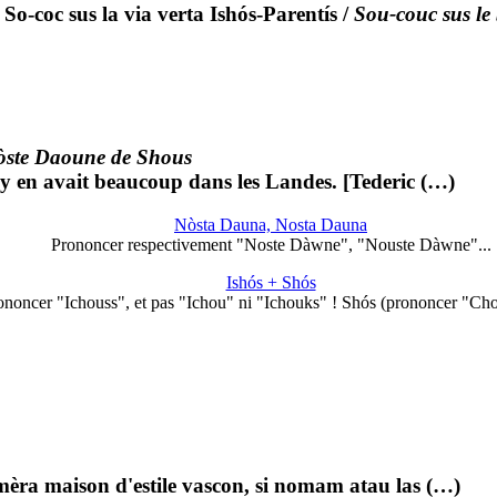
So-coc sus la via verta Ishós-Parentís
/
Sou-couc sus le 
òste Daoune de Shous
 y en avait beaucoup dans les Landes. [Tederic (…)
Nòsta Dauna, Nosta Dauna
Prononcer respectivement "Noste Dàwne", "Nouste Dàwne"...
Ishós + Shós
ononcer "Ichouss", et pas "Ichou" ni "Ichouks" ! Shós (prononcer "Ch
mèra maison d'estile vascon, si nomam atau las (…)