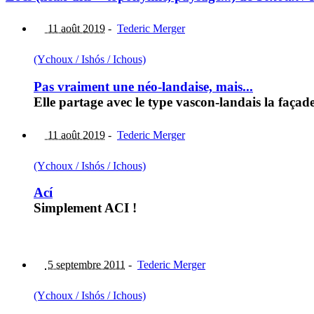
11 août 2019
-
Tederic Merger
(Ychoux / Ishós / Ichous)
Pas vraiment une néo-landaise, mais...
Elle partage avec le type vascon-landais la façad
11 août 2019
-
Tederic Merger
(Ychoux / Ishós / Ichous)
Ací
Simplement ACI !
5 septembre 2011
-
Tederic Merger
(Ychoux / Ishós / Ichous)