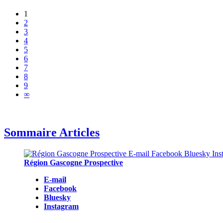
1
2
3
4
5
6
7
8
9
∞
Sommaire Articles
Région Gascogne Prospective
E-mail
Facebook
Bluesky
Instagram