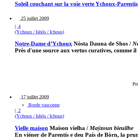
Soleil couchant sur la voie verte Ychoux-Parentis
25 juillet 2009
|
4
(Ychoux / Ishós / Ichous)
Notre-Dame d’Ychoux
Nòsta Dauna de Shos
/
N
Près d'une source aux vertus curatives, comme il
Pr
17 juillet 2009
Borde vasconne
|
2
(Ychoux / Ishós / Ichous)
Vielle maison
Maison vielha
/
Maÿzoun bieuilhe
En viéner de Parentís e deu País de Bòrn, la pru