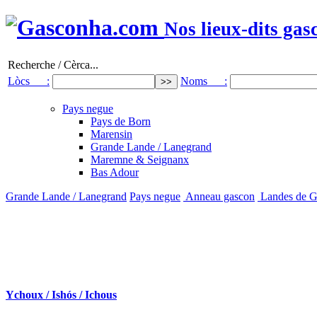
Nos lieux-dits gas
Recherche / Cèrca...
Lòcs :
Noms :
Pays negue
Pays de Born
Marensin
Grande Lande / Lanegrand
Maremne & Seignanx
Bas Adour
Grande Lande / Lanegrand
Pays negue
Anneau gascon
Landes de G
Ychoux / Ishós / Ichous