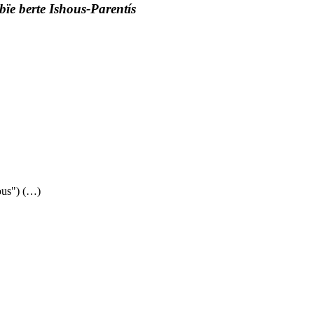
bïe berte Ishous-Parentís
ous") (…)