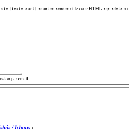
et le code HTML
iste
[texte->url]
<quote>
<code>
<q>
<del>
<i
ssion par email
shós / Ichous
: