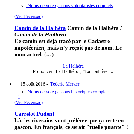
Noms de voie gascons volontaristes complets
(Vic-Fezensac)
Camin de la Halhèra
Camin de la Halhèra
/
Camin de la Hailhèro
Ce camin est déjà tracé par le Cadastre
napoléonien, mais n'y reçoit pas de nom. Le
nom actuel, (…)
La Halhèra
Prononcer "La Hailhèro", "La Hailhère"...
15 août 2016
-
Tederic Merger
Noms de voie gascons historiques complets
|
1
(Vic-Fezensac)
Carrelòt Pudent
Là, les riverains vont préférer que ça reste en
gascon. En français, ce serait "ruelle puante" !