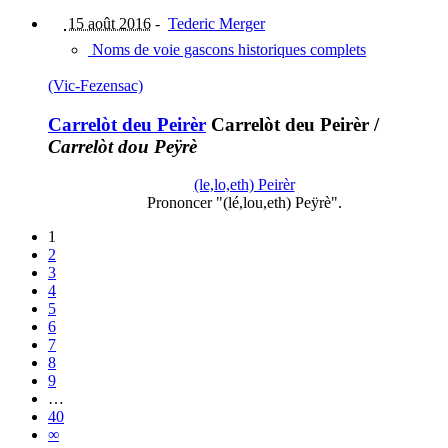
15 août 2016
-
Tederic Merger
Noms de voie gascons historiques complets
(Vic-Fezensac)
Carrelòt deu Peirèr
Carrelòt deu Peirèr
/
Carrelòt dou Peÿrè
(le,lo,eth) Peirèr
Prononcer "(lé,lou,eth) Peÿrè".
1
2
3
4
5
6
7
8
9
…
40
∞