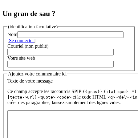
Un gran de sau ?
(identification facultative)
Nom
[
Se connecter
]
Courriel (non publié)
Votre site web
Ajoutez votre commentaire ici
Texte de votre message
Ce champ accepte les raccourcis SPIP
{{gras}}
{italique}
-*l
et le code HTML
[texte->url]
<quote>
<code>
<q>
<del>
<in
créer des paragraphes, laissez simplement des lignes vides.