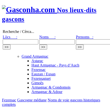
Nos lieux-dits
gascons
Recherche / Cèrca...
Lòcs :
Noms :
Prenoms :
Grand Armagnac
Astarac
Haut Armagnac - Pays d’Auch
Fezensac
Eauzan / Eusan
Fezensaguet
Gimoès
Armagnac & Condomois
Armagnac & Adour
Fezensac
Gascogne médiane
Noms de voie gascons historiques
complets