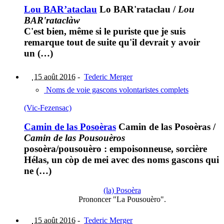
Lou BAR’ataclau
Lo BAR'rataclau
/
Lou
BAR'rataclàw
C'est bien, même si le puriste que je suis
remarque tout de suite qu'il devrait y avoir
un (…)
15 août 2016
-
Tederic Merger
Noms de voie gascons volontaristes complets
(Vic-Fezensac)
Camin de las Posoèras
Camin de las Posoèras
/
Camin de las Pousouèros
posoèra/pousouèro : empoisonneuse, sorcière
Hélas, un còp de mei avec des noms gascons qui
ne (…)
(la) Posoèra
Prononcer "La Pousouèro".
15 août 2016
-
Tederic Merger