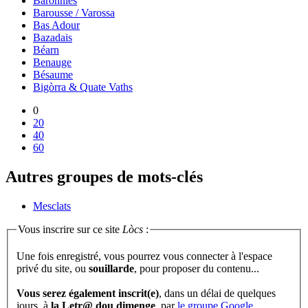
Baronnies
Barousse / Varossa
Bas Adour
Bazadais
Béarn
Benauge
Bésaume
Bigòrra & Quate Vaths
0
20
40
60
Autres groupes de mots-clés
Mesclats
Vous inscrire sur ce site
Lòcs
:
Une fois enregistré, vous pourrez vous connecter à l'espace
privé du site, ou
souillarde
, pour proposer du contenu...
Vous serez également inscrit(e)
, dans un délai de quelques
jours, à
la Letr@ dou dimenge
, par
le groupe Google