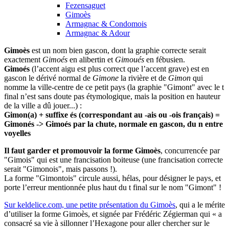
Fezensaguet
Gimoès
Armagnac & Condomois
Armagnac & Adour
Gimoès
est un nom bien gascon, dont la graphie correcte serait
exactement
Gimoés
en alibertin et
Gimoués
en fébusien.
Gimoés
(l’accent aigu est plus correct que l’accent grave) est en
gascon le dérivé normal de
Gimone
la rivière et de
Gimon
qui
nomme la ville-centre de ce petit pays (la graphie "Gimont" avec le t
final n’est sans doute pas étymologique, mais la position en hauteur
de la ville a dû jouer...) :
Gimon(a) + suffixe és (correspondant au -ais ou -ois français) =
Gimonés -> Gimoés par la chute, normale en gascon, du n entre
voyelles
Il faut garder et promouvoir la forme Gimoès
, concurrencée par
"Gimois" qui est une francisation boiteuse (une francisation correcte
serait "Gimonois", mais passons !).
La forme "Gimontois" circule aussi, hélas, pour désigner le pays, et
porte l’erreur mentionnée plus haut du t final sur le nom "Gimont" !
Sur keldelice.com, une petite présentation du Gimoès
, qui a le mérite
d’utiliser la forme Gimoès, et signée par Frédéric Zégierman qui « a
consacré sa vie à sillonner l’Hexagone pour aller chercher sur le