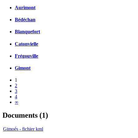
Aurimont
Bédéchan
Blanquefort
Catonvielle
Frégouville
Gimont
1
2
3
4
∞
Documents (1)
Gimoés - fichier kml