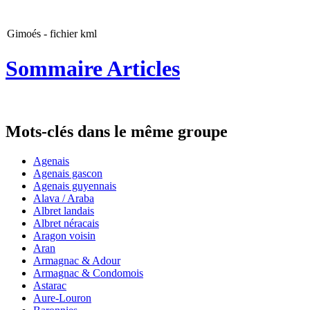
Gimoés - fichier kml
Sommaire Articles
Mots-clés dans le même groupe
Agenais
Agenais gascon
Agenais guyennais
Alava / Araba
Albret landais
Albret néracais
Aragon voisin
Aran
Armagnac & Adour
Armagnac & Condomois
Astarac
Aure-Louron