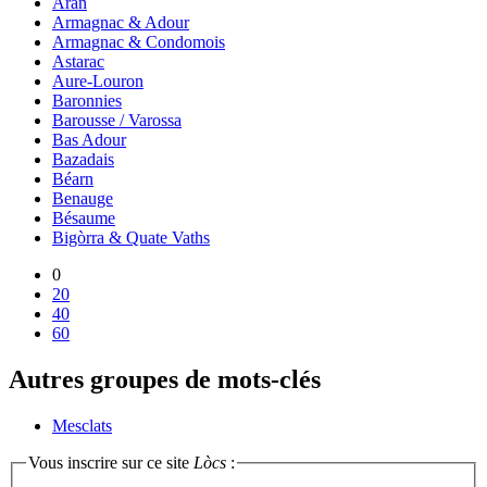
Aran
Armagnac & Adour
Armagnac & Condomois
Astarac
Aure-Louron
Baronnies
Barousse / Varossa
Bas Adour
Bazadais
Béarn
Benauge
Bésaume
Bigòrra & Quate Vaths
0
20
40
60
Autres groupes de mots-clés
Mesclats
Vous inscrire sur ce site
Lòcs
: