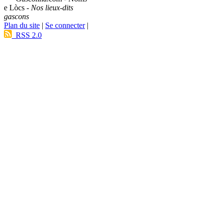
e Lòcs -
Nos lieux-dits
gascons
Plan du site
|
Se connecter
|
RSS 2.0