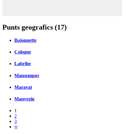
Punts geografics (17)
Bajonnette
Cologne
Labrihe
Mansempuy
Maravat
Mauvezin
1
2
3
∞