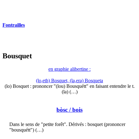
Fontrailles
Bousquet
en graphie alibertine :
(lo,eth) Bosquet, (la,era) Bosqueta
(lo) Bosquet : prononcer "(lou) Bousquétt" en faisant entendre le t.
(la) (…)
bòsc
/ bois
Dans le sens de "petite forêt". Dérivés : bosquet (prononcer
"bousquétt") (…)