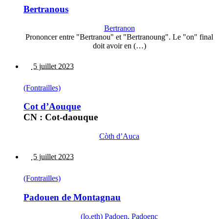
Bertranous
Bertranon
Prononcer entre "Bertranou" et "Bertranoung". Le "on" final
doit avoir en (…)
5 juillet 2023
(Fontrailles)
Cot d’Aouque
CN : Cot-daouque
Còth d’Auca
5 juillet 2023
(Fontrailles)
Padouen de Montagnau
(lo,eth) Padoen, Padoenc