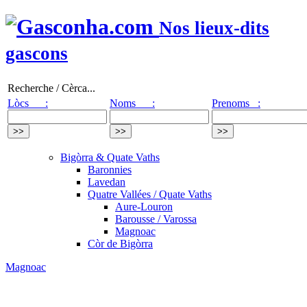
Nos lieux-dits
gascons
Recherche / Cèrca...
Lòcs :
Noms :
Prenoms :
Bigòrra & Quate Vaths
Baronnies
Lavedan
Quatre Vallées / Quate Vaths
Aure-Louron
Barousse / Varossa
Magnoac
Còr de Bigòrra
Magnoac