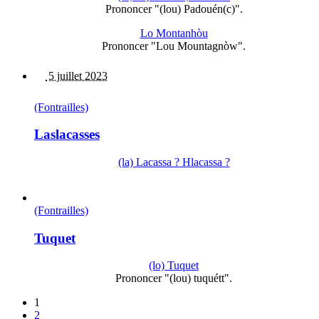
Prononcer "(lou) Padouén(c)".
Lo Montanhòu
Prononcer "Lou Mountagnòw".
5 juillet 2023
(Fontrailles)
Laslacasses
(la) Lacassa ? Hlacassa ?
(Fontrailles)
Tuquet
(lo) Tuquet
Prononcer "(lou) tuquétt".
1
2