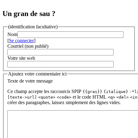
Un gran de sau ?
(identification facultative)
Nom
[
Se connecter
]
Courriel (non publié)
Votre site web
Ajoutez votre commentaire ici
Texte de votre message
Ce champ accepte les raccourcis SPIP
{{gras}}
{italique}
-*l
et le code HTML
[texte->url]
<quote>
<code>
<q>
<del>
<in
créer des paragraphes, laissez simplement des lignes vides.