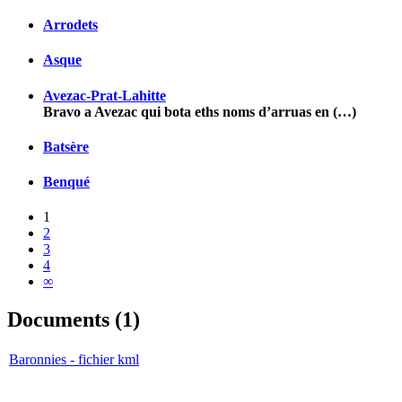
Arrodets
Asque
Avezac-Prat-Lahitte
Bravo a Avezac qui bota eths noms d’arruas en (…)
Batsère
Benqué
1
2
3
4
∞
Documents (1)
Baronnies - fichier kml