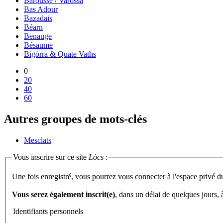
Barousse / Varossa
Bas Adour
Bazadais
Béarn
Benauge
Bésaume
Bigòrra & Quate Vaths
0
20
40
60
Autres groupes de mots-clés
Mesclats
Vous inscrire sur ce site
Lòcs
:
Une fois enregistré, vous pourrez vous connecter à l'espace privé d
Vous serez également inscrit(e)
, dans un délai de quelques jours,
Identifiants personnels