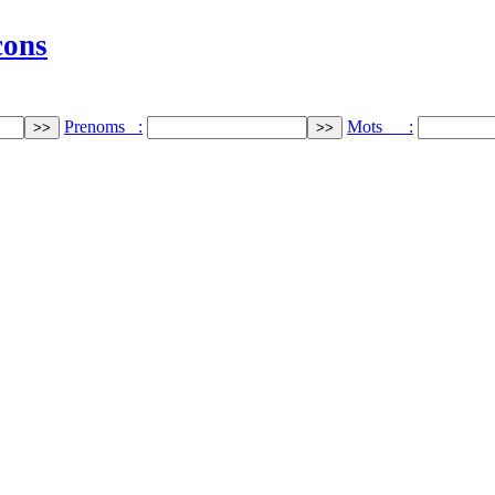
cons
Prenoms :
Mots :