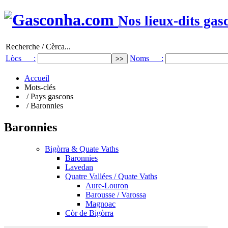
Nos lieux-dits gas
Recherche / Cèrca...
Lòcs :
Noms :
Accueil
Mots-clés
/ Pays gascons
/ Baronnies
Baronnies
Bigòrra & Quate Vaths
Baronnies
Lavedan
Quatre Vallées / Quate Vaths
Aure-Louron
Barousse / Varossa
Magnoac
Còr de Bigòrra