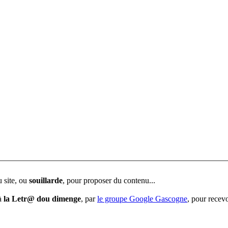
u site, ou
souillarde
, pour proposer du contenu...
 à
la Letr@ dou dimenge
, par
le groupe Google Gascogne
, pour recevo