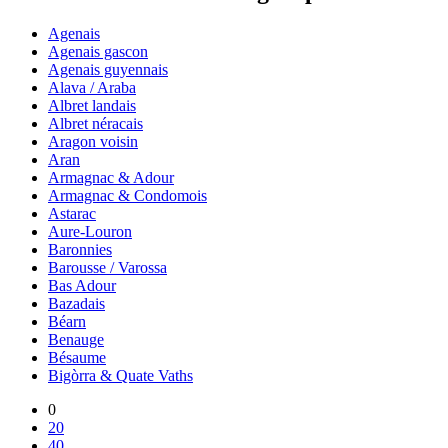
Agenais
Agenais gascon
Agenais guyennais
Alava / Araba
Albret landais
Albret néracais
Aragon voisin
Aran
Armagnac & Adour
Armagnac & Condomois
Astarac
Aure-Louron
Baronnies
Barousse / Varossa
Bas Adour
Bazadais
Béarn
Benauge
Bésaume
Bigòrra & Quate Vaths
0
20
40