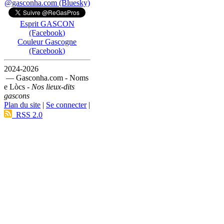
@gasconha.com (Bluesky)
Esprit GASCON
(Facebook)
Couleur Gascogne
(Facebook)
2024-2026
— Gasconha.com - Noms
e Lòcs -
Nos lieux-dits
gascons
Plan du site
|
Se connecter
|
RSS 2.0