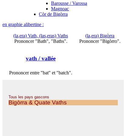
Barousse / Varossa
Magnoac
Còr de Bigòrra
en graphie alibertine :
(la,era) Vath, (las,eras) Vaths
(la,era) Bigòrra
Prononcer "Bath", "Baths".
Prononcer "Bigòrro".
vath
/ vallée
Prononcer entre "bat" et "batch".