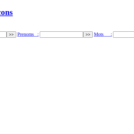
cons
Prenoms :
Mots :