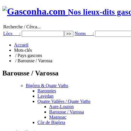
Nos lieux-dits gas
Recherche / Cèrca...
Lòcs :
Noms :
Accueil
Mots-clés
/ Pays gascons
/ Barousse / Varossa
Barousse / Varossa
Bigòrra & Quate Vaths
Baronnies
Lavedan
Quatre Vallées / Quate Vaths
Aure-Louron
Barousse / Varossa
Magnoac
Còr de Bigòrra