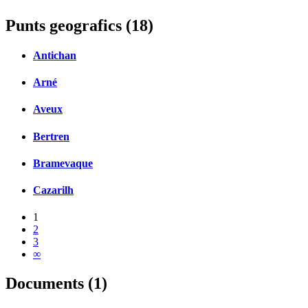
Punts geografics (18)
Antichan
Arné
Aveux
Bertren
Bramevaque
Cazarilh
1
2
3
∞
Documents (1)