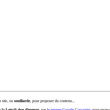
u site, ou
souillarde
, pour proposer du contenu...
 à
la Letr@ dou dimenge
, par
le groupe Google Gascogne
, pour recevo