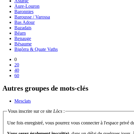
Astarac
Aure-Louron
Baronnies
Barousse / Varossa
Bas Adour
Bazadais
Béarn
Benauge
Bésaume
Bigòrra & Quate Vaths
0
20
40
60
Autres groupes de mots-clés
Mesclats
Vous inscrire sur ce site
Lòcs
:
Une fois enregistré, vous pourrez vous connecter à l'espace privé d
Vous serez également inscrit(e)
, dans un délai de quelques jours,