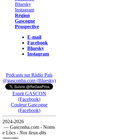
Région
Gascogne
Prospective
E-mail
Facebook
Bluesky
Instagram
Podcasts sur Ràdio País
@gasconha.com (Bluesky)
Esprit GASCON
(Facebook)
Couleur Gascogne
(Facebook)
2024-2026
— Gasconha.com - Noms
e Lòcs -
Nos lieux-dits
gascons