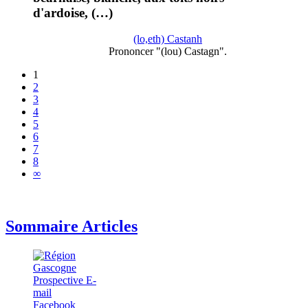
d'ardoise, (…)
(lo,eth) Castanh
Prononcer "(lou) Castagn".
1
2
3
4
5
6
7
8
∞
Sommaire Articles