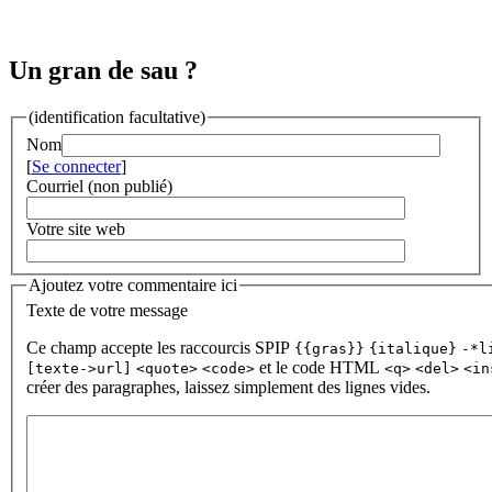
Un gran de sau ?
(identification facultative)
Nom
[
Se connecter
]
Courriel (non publié)
Votre site web
Ajoutez votre commentaire ici
Texte de votre message
Ce champ accepte les raccourcis SPIP
{{gras}}
{italique}
-*l
et le code HTML
[texte->url]
<quote>
<code>
<q>
<del>
<in
créer des paragraphes, laissez simplement des lignes vides.