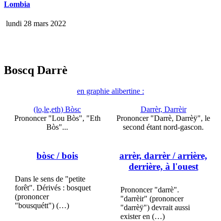
Lombia
lundi 28 mars 2022
Boscq Darrè
en graphie alibertine :
(lo,le,eth) Bòsc
Darrèr, Darrèir
Prononcer "Lou Bòs", "Eth
Prononcer "Darrè, Darrèÿ", le
Bòs"...
second étant nord-gascon.
bòsc
/ bois
arrèr, darrèr
/ arrière,
derrière, à l'ouest
Dans le sens de "petite
forêt". Dérivés : bosquet
Prononcer "darrè".
(prononcer
"darrèir" (prononcer
"bousquétt") (…)
"darrèÿ") devrait aussi
exister en (…)