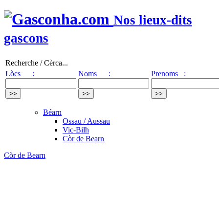
Nos lieux-dits
gascons
Recherche / Cèrca...
Lòcs :
Noms :
Prenoms :
Béarn
Ossau / Aussau
Vic-Bilh
Còr de Bearn
Còr de Bearn