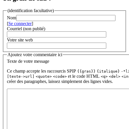
(identification facultative)
Nom
[
Se connecter
]
Courriel (non publié)
Votre site web
Ajoutez votre commentaire ici
Texte de votre message
Ce champ accepte les raccourcis SPIP
{{gras}}
{italique}
-*l
et le code HTML
[texte->url]
<quote>
<code>
<q>
<del>
<in
créer des paragraphes, laissez simplement des lignes vides.