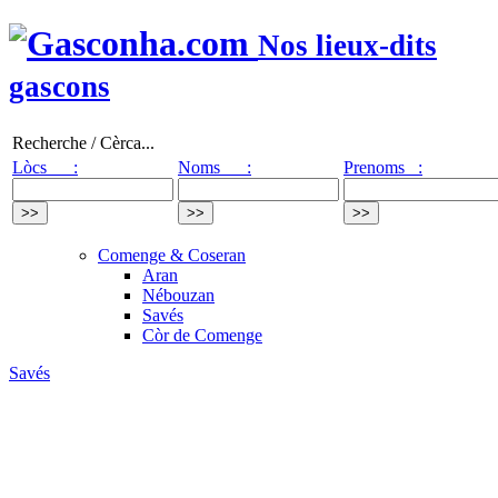
Nos lieux-dits
gascons
Recherche / Cèrca...
Lòcs :
Noms :
Prenoms :
Comenge & Coseran
Aran
Nébouzan
Savés
Còr de Comenge
Savés