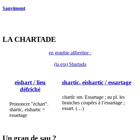
Sauvimont
LA CHARTADE
en graphie alibertine :
(la,era) Shartada
eishart
/ lieu
shartic, eishartic
/ essartage
défriché
chartìc sm. Essartage ; au pl. les
branches coupées à l’essartage ;
Prononcer "échart".
essart. (…)
shartic, eishartic =
essartage
Un gran de sau ?