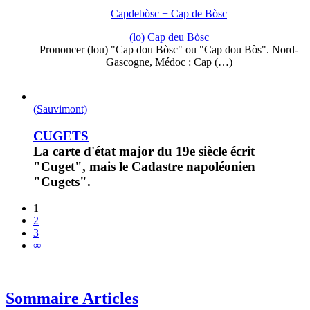
Capdebòsc + Cap de Bòsc
(lo) Cap deu Bòsc
Prononcer (lou) "Cap dou Bòsc" ou "Cap dou Bòs". Nord-
Gascogne, Médoc : Cap (…)
(Sauvimont)
CUGETS
La carte d'état major du 19e siècle écrit
"Cuget", mais le Cadastre napoléonien
"Cugets".
1
2
3
∞
Sommaire Articles