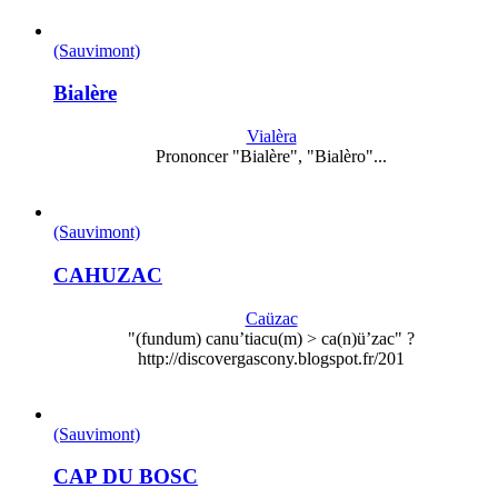
(Sauvimont)
Bialère
Vialèra
Prononcer "Bialère", "Bialèro"...
(Sauvimont)
CAHUZAC
Caüzac
"(fundum) canu’tiacu(m) > ca(n)ü’zac" ?
http://discovergascony.blogspot.fr/201
(Sauvimont)
CAP DU BOSC