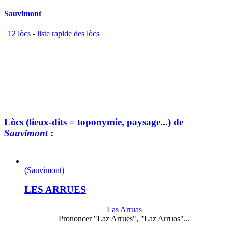
Sauvimont
|
12 lòcs
- liste rapide des lòcs
Lòcs (lieux-dits = toponymie, paysage...) de
Sauvimont
:
(Sauvimont)
LES ARRUES
Las Arruas
Prononcer "Laz Arrues", "Laz Arruos"...