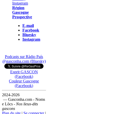
Région
Gascogne
Prospective
E-mail
Facebook
Bluesky
Instagram
Podcasts sur Ràdio País
@gasconha.com (Bluesky)
Esprit GASCON
(Facebook)
Couleur Gascogne
(Facebook)
2024-2026
— Gasconha.com - Noms
e Lòcs -
Nos lieux-dits
gascons
Plan du site
|
Se connecter
|