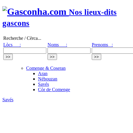
Nos lieux-dits
gascons
Recherche / Cèrca...
Lòcs :
Noms :
Prenoms :
Comenge & Coseran
Aran
Nébouzan
Savés
Còr de Comenge
Savés