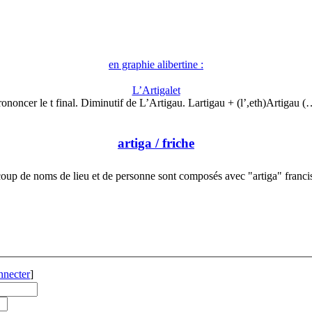
en graphie alibertine :
L’Artigalet
rononcer le t final. Diminutif de L’Artigau. Lartigau + (l’,eth)Artigau (
artiga
/ friche
oup de noms de lieu et de personne sont composés avec "artiga" franci
nnecter
]