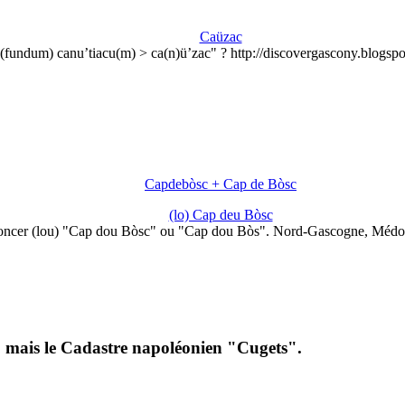
Caüzac
(fundum) canu’tiacu(m) > ca(n)ü’zac" ? http://discovergascony.blogspo
Capdebòsc + Cap de Bòsc
(lo) Cap deu Bòsc
oncer (lou) "Cap dou Bòsc" ou "Cap dou Bòs". Nord-Gascogne, Médo
", mais le Cadastre napoléonien "Cugets".