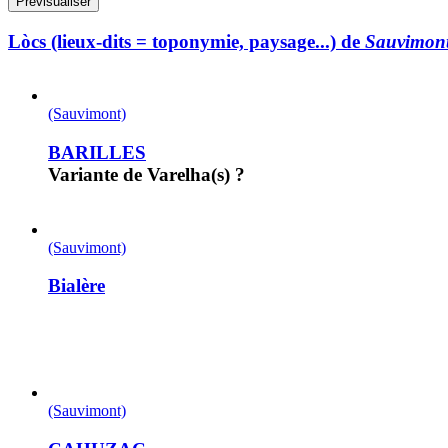
Lòcs (lieux-dits = toponymie, paysage...) de
Sauvimon
(Sauvimont)
BARILLES
Variante de Varelha(s) ?
(Sauvimont)
Bialère
(Sauvimont)