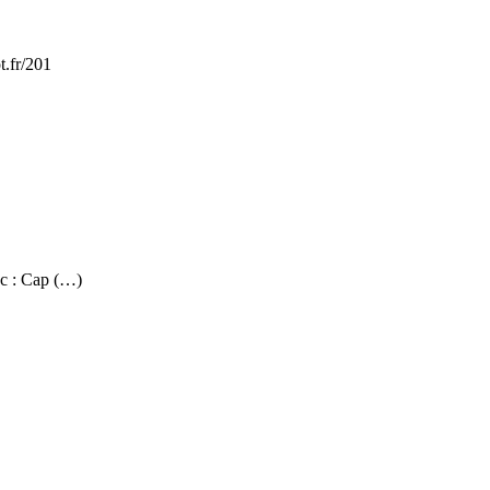
t.fr/201
c : Cap (…)