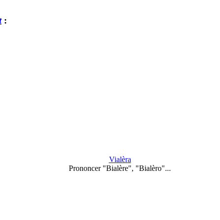
t
:
Vialèra
Prononcer "Bialère", "Bialèro"...