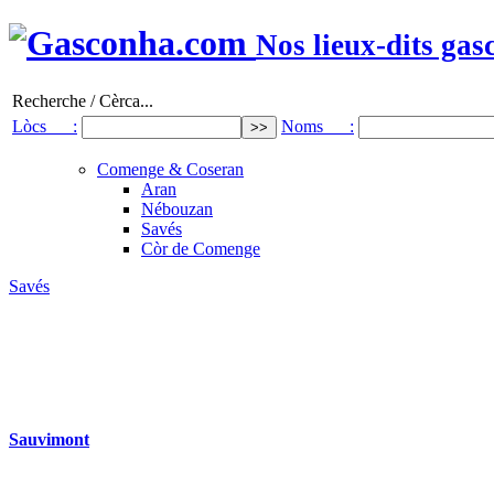
Nos lieux-dits gas
Recherche / Cèrca...
Lòcs :
Noms :
Comenge & Coseran
Aran
Nébouzan
Savés
Còr de Comenge
Savés
Sauvimont