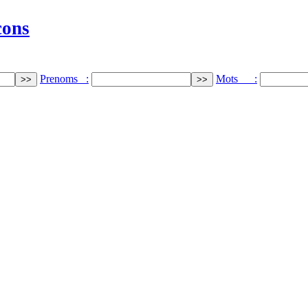
cons
Prenoms :
Mots :