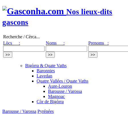
Nos lieux-dits
gascons
Recherche / Cèrca...
Lòcs :
Noms :
Prenoms :
Bigòrra & Quate Vaths
Baronnies
Lavedan
Quatre Vallées / Quate Vaths
Aure-Louron
Barousse / Varossa
Magnoac
Còr de Bigòrra
Barousse / Varossa
Pyrénées