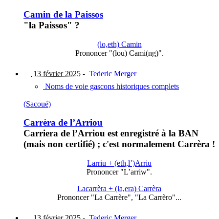
Camin de la Paissos
"la Paissos" ?
(lo,eth) Camin
Prononcer "(lou) Cami(ng)".
13 février 2025
-
Tederic Merger
Noms de voie gascons historiques complets
(Sacoué)
Carrèra de l’Arriou
Carriera de l’Arriou est enregistré à la BAN
(mais non certifié) ; c'est normalement Carrèra !
Larriu + (eth,l’)Arriu
Prononcer "L’arriw".
Lacarrèra + (la,era) Carrèra
Prononcer "La Carrère", "La Carrèro"...
13 février 2025
-
Tederic Merger