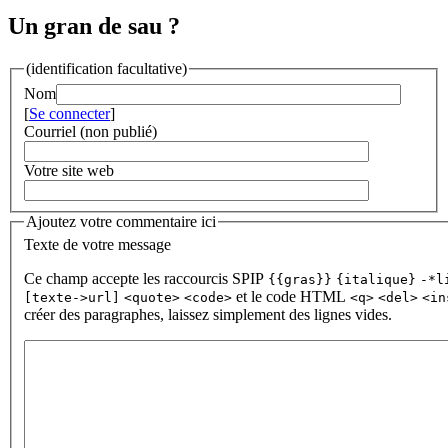
Un gran de sau ?
(identification facultative)
Nom
[
Se connecter
]
Courriel (non publié)
Votre site web
Ajoutez votre commentaire ici
Texte de votre message
Ce champ accepte les raccourcis SPIP
{{gras}}
{italique}
-*l
et le code HTML
[texte->url]
<quote>
<code>
<q>
<del>
<in
créer des paragraphes, laissez simplement des lignes vides.