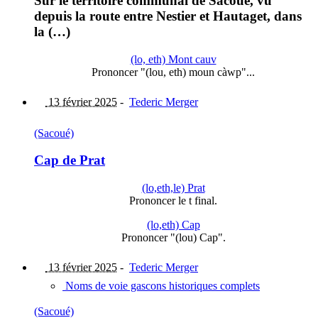
Sur le territoire communal de Sacoué, vu
depuis la route entre Nestier et Hautaget, dans
la (…)
(lo, eth) Mont cauv
Prononcer "(lou, eth) moun càwp"...
13 février 2025
-
Tederic Merger
(Sacoué)
Cap de Prat
(lo,eth,le) Prat
Prononcer le t final.
(lo,eth) Cap
Prononcer "(lou) Cap".
13 février 2025
-
Tederic Merger
Noms de voie gascons historiques complets
(Sacoué)