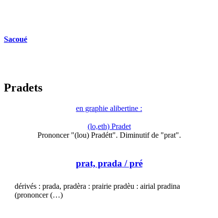
Sacoué
Pradets
en graphie alibertine :
(lo,eth) Pradet
Prononcer "(lou) Pradétt". Diminutif de "prat".
prat, prada
/ pré
dérivés : prada, pradèra : prairie pradèu : airial pradina
(prononcer (…)