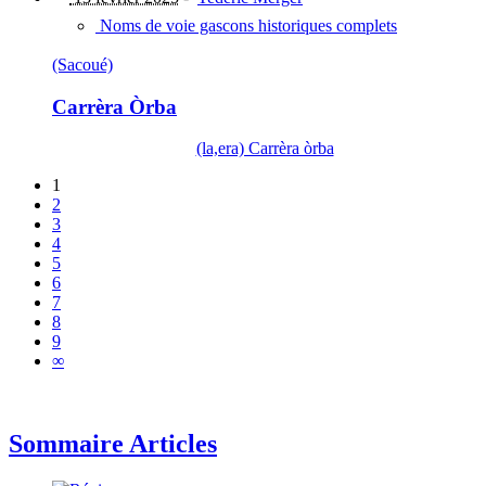
Noms de voie gascons historiques complets
(Sacoué)
Carrèra Òrba
(la,era) Carrèra òrba
1
2
3
4
5
6
7
8
9
∞
Sommaire Articles