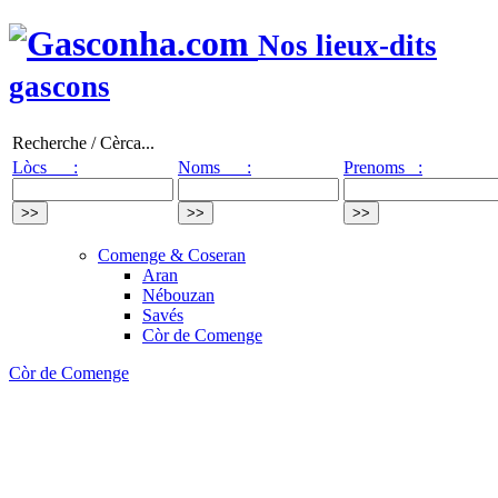
Nos lieux-dits
gascons
Recherche / Cèrca...
Lòcs :
Noms :
Prenoms :
Comenge & Coseran
Aran
Nébouzan
Savés
Còr de Comenge
Còr de Comenge