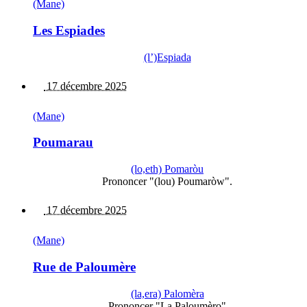
(Mane)
Les Espiades
(l’)Espiada
17 décembre 2025
(Mane)
Poumarau
(lo,eth) Pomaròu
Prononcer "(lou) Poumaròw".
17 décembre 2025
(Mane)
Rue de Paloumère
(la,era) Palomèra
Prononcer "La Paloumèro"