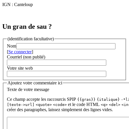
IGN : Canteloup
Un gran de sau ?
(identification facultative)
Nom
[
Se connecter
]
Courriel (non publié)
Votre site web
Ajoutez votre commentaire ici
Texte de votre message
Ce champ accepte les raccourcis SPIP
{{gras}}
{italique}
-*l
et le code HTML
[texte->url]
<quote>
<code>
<q>
<del>
<in
créer des paragraphes, laissez simplement des lignes vides.