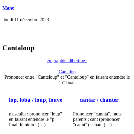
Mane
lundi 11 décembre 2023
Cantaloup
en graphie alibertine :
Cantalop
Prononcer entre "Canteloup" et "Cantoloup" en faisant entendre le
"p" final.
lop, loba
/ loup, louve
cantar
/ chanter
masculin : prononcer "loup"
Prononcer "canntà". mots
en faisant entendre le "p"
parents : cant (prononcer
final. féminin : (…)
"cannt") : chant (…)