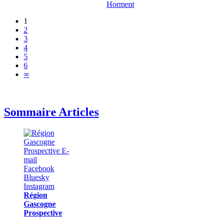
Horment
1
2
3
4
5
6
∞
Sommaire Articles
Région
Gascogne
Prospective