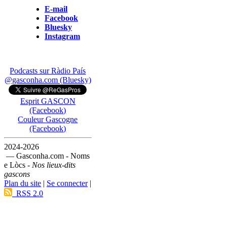
E-mail
Facebook
Bluesky
Instagram
Podcasts sur Ràdio País
@gasconha.com (Bluesky)
Esprit GASCON
(Facebook)
Couleur Gascogne
(Facebook)
2024-2026
— Gasconha.com - Noms
e Lòcs -
Nos lieux-dits
gascons
Plan du site
|
Se connecter
|
RSS 2.0