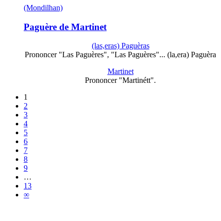
(Mondilhan)
Paguère de Martinet
(las,eras) Paguèras
Prononcer "Las Paguères", "Las Paguères"... (la,era) Paguèra
Martinet
Prononcer "Martinétt".
1
2
3
4
5
6
7
8
9
…
13
∞