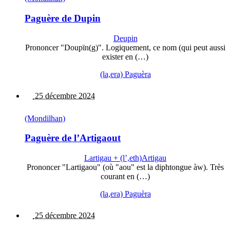
Paguère de Dupin
Deupin
Prononcer "Doupïn(g)". Logiquement, ce nom (qui peut aussi
exister en (…)
(la,era) Paguèra
25 décembre 2024
(Mondilhan)
Paguère de l’Artigaout
Lartigau + (l’,eth)Artigau
Prononcer "Lartigaou" (où "aou" est la diphtongue àw). Très
courant en (…)
(la,era) Paguèra
25 décembre 2024