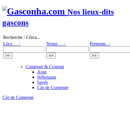
Nos lieux-dits
gascons
Recherche / Cèrca...
Lòcs :
Noms :
Prenoms :
Comenge & Coseran
Aran
Nébouzan
Savés
Còr de Comenge
Còr de Comenge