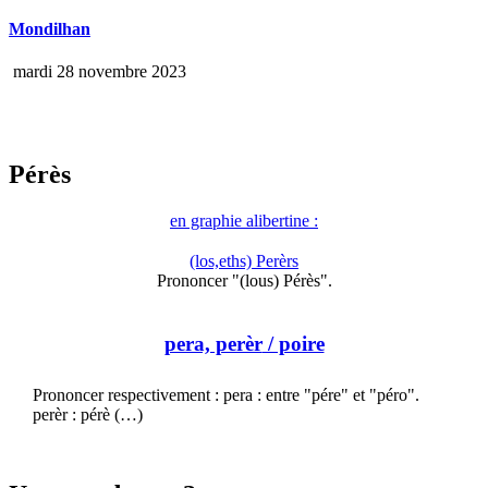
Mondilhan
mardi 28 novembre 2023
Pérès
en graphie alibertine :
(los,eths) Perèrs
Prononcer "(lous) Pérès".
pera, perèr
/ poire
Prononcer respectivement : pera : entre "pére" et "péro".
perèr : pérè (…)