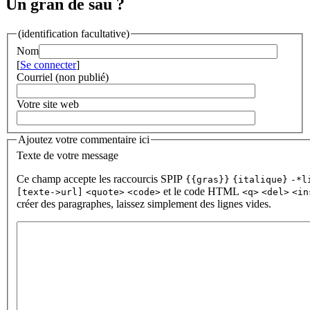
Un gran de sau ?
(identification facultative)
Nom
[
Se connecter
]
Courriel (non publié)
Votre site web
Ajoutez votre commentaire ici
Texte de votre message
Ce champ accepte les raccourcis SPIP
{{gras}}
{italique}
-*l
et le code HTML
[texte->url]
<quote>
<code>
<q>
<del>
<in
créer des paragraphes, laissez simplement des lignes vides.