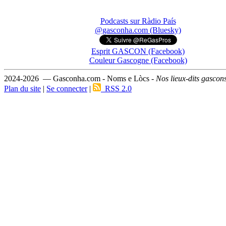
Podcasts sur Ràdio País
@gasconha.com (Bluesky)
Esprit GASCON (Facebook)
Couleur Gascogne (Facebook)
2024-2026 — Gasconha.com - Noms e Lòcs -
Nos lieux-dits gascon
Plan du site
|
Se connecter
|
RSS 2.0