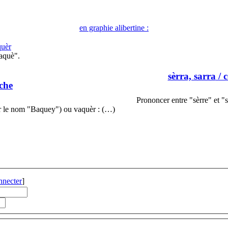
en graphie alibertine :
quèr
aquè".
sèrra, sarra
/ c
che
Prononcer entre "sèrre" et "
r le nom "Baquey") ou vaquèr : (…)
nnecter
]