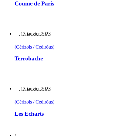
Coume de Paris
13 janvier 2023
(Cérizols / Cediròus)
Terrobache
13 janvier 2023
(Cérizols / Cediròus)
Les Echarts
1