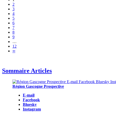
2
3
4
5
6
7
8
9
…
12
∞
Sommaire Articles
Région Gascogne Prospective
E-mail
Facebook
Bluesky
Instagram