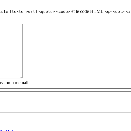
et le code HTML
iste
[texte->url]
<quote>
<code>
<q>
<del>
<i
ssion par email