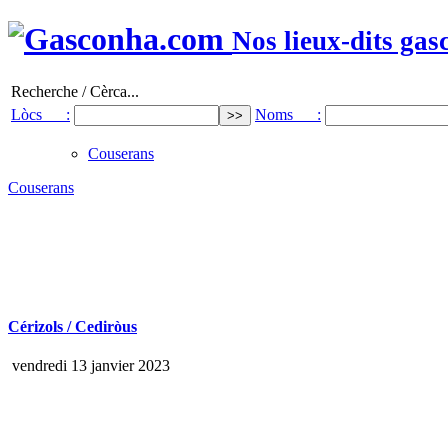
Nos lieux-dits gas
Recherche / Cèrca...
Lòcs :
Noms :
Couserans
Couserans
Cérizols / Cediròus
vendredi 13 janvier 2023