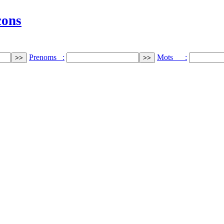
cons
Prenoms :
Mots :