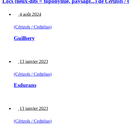
Lòcs (lieux-dits = toponymie, paysage...) de
Cérizols /
4 août 2024
(Cérizols / Cediròus)
Guilhery
13 janvier 2023
(Cérizols / Cediròus)
Esdurans
13 janvier 2023
(Cérizols / Cediròus)