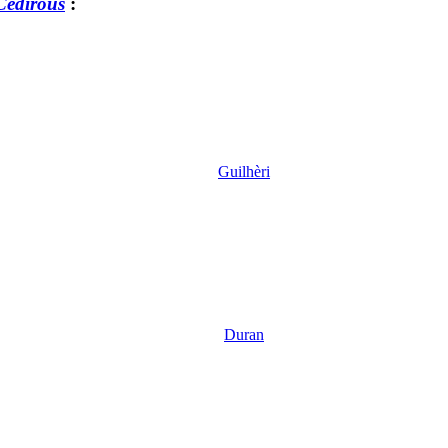
 Cediròus
:
Guilhèri
Duran