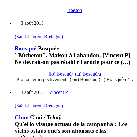
Boeson
3 août 2013
(Saint-Laurent-Bretagne)
Bousqué
Bosquèr
"Bûcheron". Maison à l'abandon. [Vincent.P]
Ne devrait-on pas rétablir l'article pour ce (…)
(lo) Bosquèr, (la) Bosquèra
Prononcer respectivement "(lou) Bousqur, (la) Bousquère"...
3 août 2013
-
Vincent P.
(Saint-Laurent-Bretagne)
Choy
Chòi
/
Tchoÿ
Qu'ei lo visatge actuau de la campanha : Los
vielhs ostaus que's son ahonsats e las