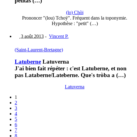
petitas (…)
(lo) Chòi
Prononcer "(lou) Tchoÿ". Fréquent dans la toponymie.
Hypothèse : "petit" (…)
3 août 2013
-
Vincent P.
(Saint-Laurent-Bretagne)
Latuberne
Latuverna
J'ai bien fait répéter : c'est Latuberne, et non
pas Lataberne/Lateberne. Que's tròba a (…)
Latuverna
1
2
3
4
5
6
7
8