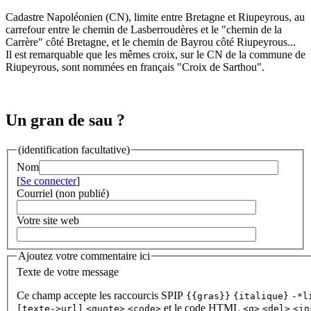
Cadastre Napoléonien (CN), limite entre Bretagne et Riupeyrous, au
carrefour entre le chemin de Lasberroudères et le "chemin de la
Carrère" côté Bretagne, et le chemin de Bayrou côté Riupeyrous...
Il est remarquable que les mêmes croix, sur le CN de la commune de
Riupeyrous, sont nommées en français "Croix de Sarthou".
Un gran de sau ?
(identification facultative)
Nom
[
Se connecter
]
Courriel (non publié)
Votre site web
Ajoutez votre commentaire ici
Texte de votre message
Ce champ accepte les raccourcis SPIP
{{gras}}
{italique}
-*l
et le code HTML
[texte->url]
<quote>
<code>
<q>
<del>
<in