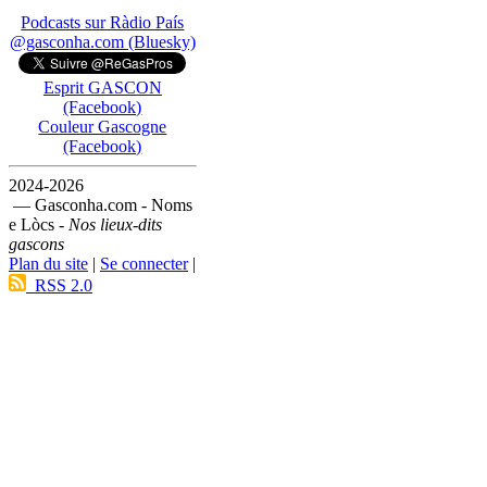
Podcasts sur Ràdio País
@gasconha.com (Bluesky)
Esprit GASCON
(Facebook)
Couleur Gascogne
(Facebook)
2024-2026
— Gasconha.com - Noms
e Lòcs -
Nos lieux-dits
gascons
Plan du site
|
Se connecter
|
RSS 2.0