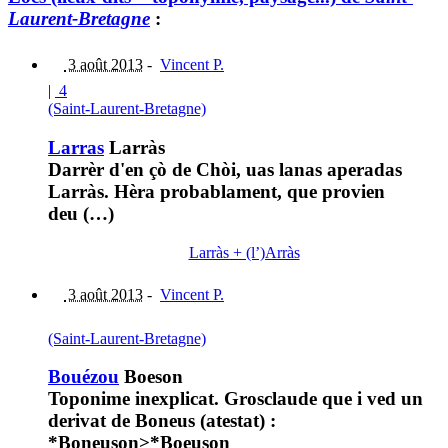
Laurent-Bretagne
:
3 août 2013
-
Vincent P.
|
4
(Saint-Laurent-Bretagne)
Larras
Larràs
Darrèr d'en çò de Chòi, uas lanas aperadas
Larràs. Hèra probablament, que provien
deu (…)
Larràs + (l’)Arràs
3 août 2013
-
Vincent P.
(Saint-Laurent-Bretagne)
Bouézou
Boeson
Toponime inexplicat. Grosclaude que i ved un
derivat de Boneus (atestat) :
*Boneuson>*Boeuson