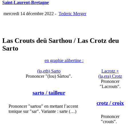
Saint-Laurent-Bretagne
mercredi 14 décembre 2022
-
Tederic Merger
Las Crouts deü Sarthou
/ Las Crotz deu
Sarto
en graphie alibertine :
(lo,eth) Sarto
Lacrotz +
Prononcer "(lou) Sàrtou".
(la,era) Crotz
Prononcer
"Lacrouts".
sarto
/ tailleur
crotz
/ croix
Prononcer "sartou" en mettant l’accent
tonique sur "sar". Variante : sarte (…)
Prononcer
"crouts".