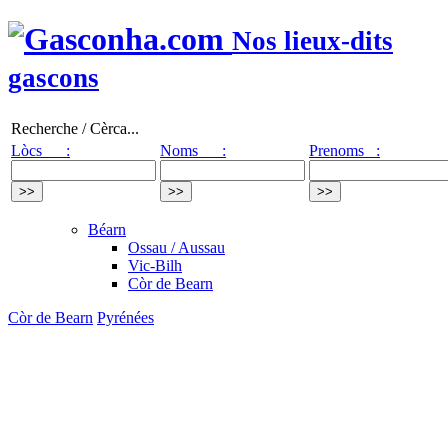
Nos lieux-dits
gascons
Recherche / Cèrca...
Lòcs :
Noms :
Prenoms :
Béarn
Ossau / Aussau
Vic-Bilh
Còr de Bearn
Còr de Bearn
Pyrénées