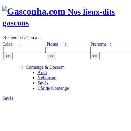
Nos lieux-dits
gascons
Recherche / Cèrca...
Lòcs :
Noms :
Prenoms :
Comenge & Coseran
Aran
Nébouzan
Savés
Còr de Comenge
Savés