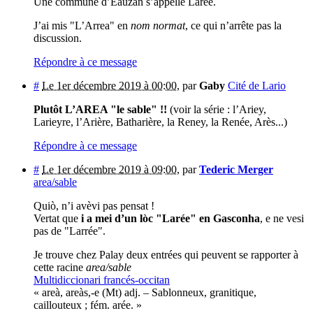
Une commune d’Eauzan s’appelle Larée.
J’ai mis "L’Arrea" en
nom normat
, ce qui n’arrête pas la
discussion.
Répondre à ce message
#
Le 1er décembre 2019 à 00:00
,
par
Gaby
Cité de Lario
Plutôt L’AREA "le sable" !!
(voir la série : l’Ariey,
Larieyre, l’Arière, Batharière, la Reney, la Renée, Arès...)
Répondre à ce message
#
Le 1er décembre 2019 à 09:00
,
par
Tederic Merger
area/sable
Quiò, n’i avèvi pas pensat !
Vertat que
i a mei d’un lòc "Larée" en Gasconha
, e ne vesi
pas de "Larrée".
Je trouve chez Palay deux entrées qui peuvent se rapporter à
cette racine
area/sable
Multidiccionari francés-occitan
« areà, areàs,-e (Mt) adj. – Sablonneux, granitique,
caillouteux ; fém. arée. »