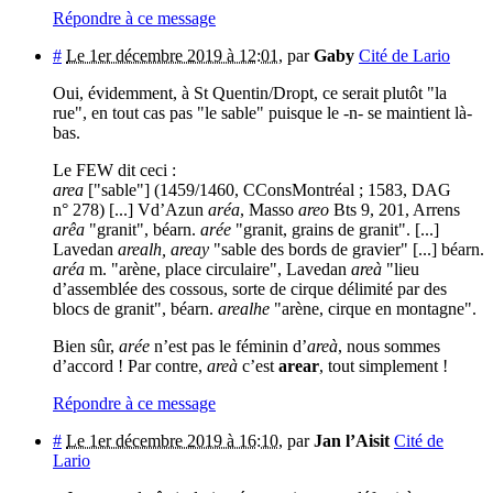
Répondre à ce message
#
Le 1er décembre 2019 à 12:01
,
par
Gaby
Cité de Lario
Oui, évidemment, à St Quentin/Dropt, ce serait plutôt "la
rue", en tout cas pas "le sable" puisque le -n- se maintient là-
bas.
Le FEW dit ceci :
area
["sable"] (1459/1460, CConsMontréal ; 1583, DAG
n° 278) [...] Vd’Azun
aréa
, Masso
areo
Bts 9, 201, Arrens
arêa
"granit", béarn.
arée
"granit, grains de granit". [...]
Lavedan
arealh, areay
"sable des bords de gravier" [...] béarn.
aréa
m. "arène, place circulaire", Lavedan
areà
"lieu
d’assemblée des cossous, sorte de cirque délimité par des
blocs de granit", béarn.
arealhe
"arène, cirque en montagne".
Bien sûr,
arée
n’est pas le féminin d’
areà
, nous sommes
d’accord ! Par contre,
areà
c’est
arear
, tout simplement !
Répondre à ce message
#
Le 1er décembre 2019 à 16:10
,
par
Jan l’Aisit
Cité de
Lario