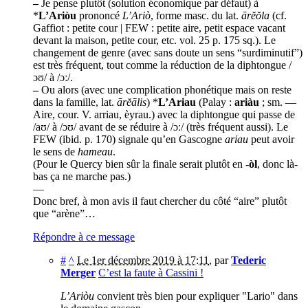
–
Je pense plutôt (solution économique par défaut) à
*
L’Ariòu
prononcé
L’Ariò
, forme masc. du lat.
ārĕŏla
(cf.
Gaffiot : petite cour | FEW : petite aire, petit espace vacant
devant la maison, petite cour, etc. vol. 25 p. 175 sq.). Le
changement de genre (avec sans doute un sens “surdiminutif”)
est très fréquent, tout comme la réduction de la diphtongue /
ɔʊ/ à /ɔː/.
–
Ou alors (avec une complication phonétique mais on reste
dans la famille, lat.
ārĕālis
) *
L’Ariau
(Palay :
ariàu
; sm. —
Aire, cour. V. arriau, èyrau.) avec la diphtongue qui passe de
/aʊ/ à /ɔʊ/ avant de se réduire à /ɔː/ (très fréquent aussi). Le
FEW (ibid. p. 170) signale qu’en Gascogne
ariau
peut avoir
le sens de
hameau
.
(Pour le Quercy bien sûr la finale serait plutôt en -
òl
, donc là-
bas ça ne marche pas.)
—
Donc bref, à mon avis il faut chercher du côté “aire” plutôt
que “arène”…
Répondre à ce message
#
^
Le 1er décembre 2019 à 17:11
,
par
Tederic
Merger
C’est la faute à Cassini !
L’Ariòu
convient très bien pour expliquer "Lario" dans