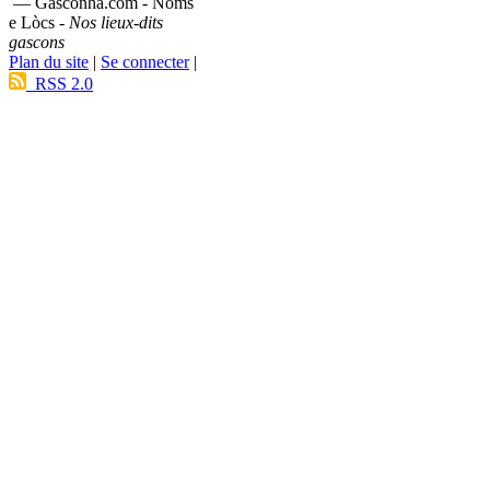
— Gasconha.com - Noms
e Lòcs -
Nos lieux-dits
gascons
Plan du site
|
Se connecter
|
RSS 2.0