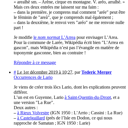
« arealhè sm. – Arène, cirque en montagne. V. aréo, arralhè. »
Mais ces deux entrées me laissent sur ma faim :
–
dans la première, je comprens mal comment "arée" peut être
le féminin de "areà", que je comprends mal également ;
–
dans la deuxième, le renvoi vers "aréo" ne me renvoie nulle
part !
Je modifie
le
nom normat
L’Arrea
pour envisager L’Area.
Pour la commune de Larée, Wikipédia écrit bien "L’Arrea en
gascon", mais Wikipédia n’est pas l’évangile en matière de
toponymie gasconne, bien au contraire !
Répondre à ce message
#
Le 1er décembre 2019 à 10:27
,
par
Tederic Merger
Occurrences de Lario
Je viens de créer trois lòcs Lario, dont les explications peuvent
différer.
L’un est en Guyenne, Lario
à Saint-Quentin-du-Dropt
, et a
une version "La Rue".
Deux autres :
–
à Rieux Volvestre
(IGN 1950 : L’Arrio ; Cassini : La Rue)
–
à Castelgaillard
(près de l’Isle en Dodon, ce qui nous
rapproche de Samatan ; IGN 1950 : Larie)