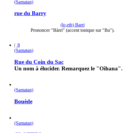
(Samatan)
rue du Barry
(lo,eth) Barri
Prononcer "Bàrri" (accent tonique sur "Ba").
|
8
(Samatan)
Rue du Coin du Sac
Un nom à élucider. Remarquez le "Oihana".
(Samatan)
Bouède
(Samatan)