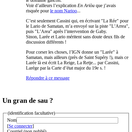
le domaine gascon.
Voir d’ailleurs l’explication
En Ariòu
que j’avais
risquée pour
le nom Narioo
...
C’est seulement Cassini qui, en écrivant "La Rée" pour
le Lario de Samatan, m’a envoyé sur la piste "L’Arrea",
puis "L’Area" après l’intervention de Gaby.
Sinon, Larée et Lario méritent sans doute deux fils de
discussion différents !
Pour corser les choses, l’IGN donne un "Larée" à
Samatan, mais ailleurs (près de Saint Supéry !), mais ce
Larée là est écrit La Reige, La Retje... par Cassini,
Larége par la Carte d’état major du 19e s. !
Répondre à ce message
Un gran de sau ?
(identification facultative)
Nom
[
Se connecter
]
Courriel (non publié)