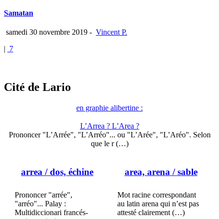
Samatan
samedi 30 novembre 2019
-
Vincent P.
|
7
Cité de Lario
en graphie alibertine :
L’Arrea ? L’Area ?
Prononcer "L’Arrée", "L’Arréo"... ou "L’Arée", "L’Aréo". Selon
que le r (…)
arrea
/ dos, échine
area, arena
/ sable
Prononcer "arrée",
Mot racine correspondant
"arréo"... Palay :
au latin arena qui n’est pas
Multidiccionari francés-
attesté clairement (…)