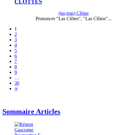
CLOTTES
(las,eras) Clòtas
Prononcer "Las Clòtes", "Las Clòtos"...
1
2
3
4
5
6
7
8
9
…
30
∞
Sommaire Articles