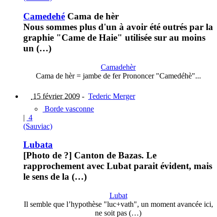
Camedehé
Cama de hèr
Nous sommes plus d'un à avoir été outrés par la
graphie "Came de Haie" utilisée sur au moins
un (…)
Camadehèr
Cama de hèr = jambe de fer Prononcer "Camedéhè"...
15 février 2009
-
Tederic Merger
Borde vasconne
|
4
(Sauviac)
Lubata
[Photo de ?] Canton de Bazas. Le
rapprochement avec Lubat parait évident, mais
le sens de la (…)
Lubat
Il semble que l’hypothèse "luc+vath", un moment avancée ici,
ne soit pas (…)