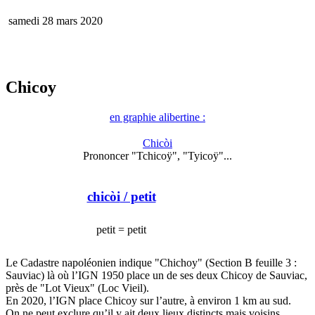
samedi 28 mars 2020
Chicoy
en graphie alibertine :
Chicòi
Prononcer "Tchicoÿ", "Tyicoÿ"...
chicòi
/ petit
petit = petit
Le Cadastre napoléonien indique "Chichoy" (Section B feuille 3 :
Sauviac) là où l’IGN 1950 place un de ses deux Chicoy de Sauviac,
près de "Lot Vieux" (Loc Vieil).
En 2020, l’IGN place Chicoy sur l’autre, à environ 1 km au sud.
On ne peut exclure qu’il y ait deux lieux distincts mais voisins,