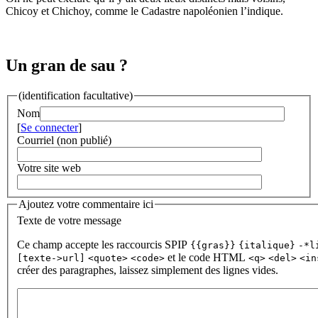
Chicoy et Chichoy, comme le Cadastre napoléonien l’indique.
Un gran de sau ?
(identification facultative)
Nom
[
Se connecter
]
Courriel (non publié)
Votre site web
Ajoutez votre commentaire ici
Texte de votre message
Ce champ accepte les raccourcis SPIP
{{gras}}
{italique}
-*l
et le code HTML
[texte->url]
<quote>
<code>
<q>
<del>
<in
créer des paragraphes, laissez simplement des lignes vides.