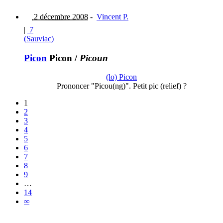
2 décembre 2008
-
Vincent P.
|
7
(Sauviac)
Picon
Picon
/
Picoun
(lo) Picon
Prononcer "Picou(ng)". Petit pic (relief) ?
1
2
3
4
5
6
7
8
9
…
14
∞