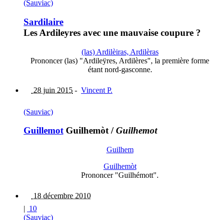
(Sauviac)
Sardilaire
Les Ardileyres avec une mauvaise coupure ?
(las) Ardilèiras, Ardilèras
Prononcer (las) "Ardileÿres, Ardilères", la première forme
étant nord-gasconne.
28 juin 2015
-
Vincent P.
(Sauviac)
Guillemot
Guilhemòt
/
Guilhemot
Guilhem
Guilhemòt
Prononcer "Guilhémott".
18 décembre 2010
|
10
(Sauviac)