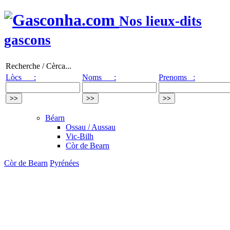
Nos lieux-dits
gascons
Recherche / Cèrca...
Lòcs :
Noms :
Prenoms :
Béarn
Ossau / Aussau
Vic-Bilh
Còr de Bearn
Còr de Bearn
Pyrénées