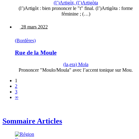
(l’)Artigòt, (l’)Artigòta
(l’)Artigòt : bien prononcer le "t" final. (l’)Artigòta : forme
féminine ; (…)
28 mars 2022
(Bordères)
Rue de la Moule
(la,era) Mola
Prononcer "Moulo/Moula" avec l’accent tonique sur Mou.
1
2
3
∞
Sommaire Articles