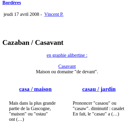
Bordères
jeudi 17 avril 2008
-
Vincent P.
Cazaban
/ Casavant
en graphie alibertine :
Casavant
Maison ou domaine "de devant".
casa
/ maison
casau
/ jardin
Mais dans la plus grande
Prononcer "casaou" ou
partie de la Gascogne,
"casaw". diminutif : casalet
"maison" ou "ostau"
En fait, le "casau" a (…)
ont (…)