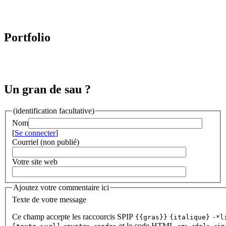
Portfolio
Un gran de sau ?
(identification facultative)
Nom
[
Se connecter
]
Courriel (non publié)
Votre site web
Ajoutez votre commentaire ici
Texte de votre message
Ce champ accepte les raccourcis SPIP
{{gras}}
{italique}
-*l
et le code HTML