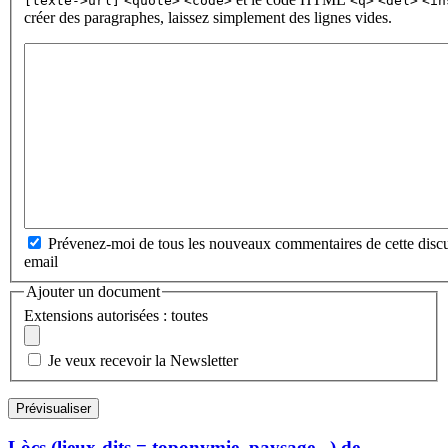
[texte->url]
<quote>
<code>
<q>
<del>
<in
créer des paragraphes, laissez simplement des lignes vides.
Prévenez-moi de tous les nouveaux commentaires de cette discu
email
Ajouter un document
Extensions autorisées : toutes
Je veux recevoir la Newsletter
Lòcs (lieux-dits = toponymie, paysage...) de