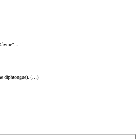
Dàwne"...
ne diphtongue). (…)