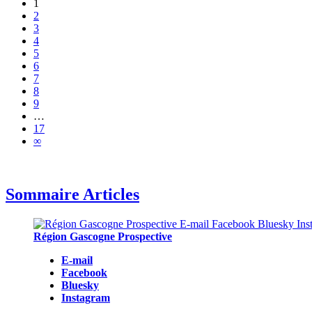
1
2
3
4
5
6
7
8
9
…
17
∞
Sommaire Articles
Région Gascogne Prospective
E-mail
Facebook
Bluesky
Instagram