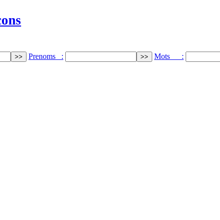
cons
Prenoms :
Mots :