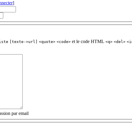
nnecter
]
et le code HTML
iste
[texte->url]
<quote>
<code>
<q>
<del>
<i
ssion par email