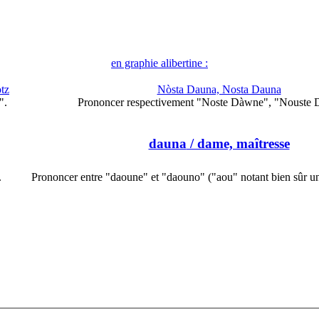
en graphie alibertine :
otz
Nòsta Dauna, Nosta Dauna
".
Prononcer respectivement "Noste Dàwne", "Nouste 
dauna
/ dame, maîtresse
.
Prononcer entre "daoune" et "daouno" ("aou" notant bien sûr u