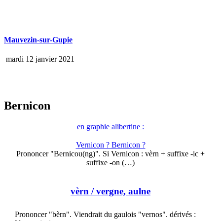
Mauvezin-sur-Gupie
mardi 12 janvier 2021
Bernicon
en graphie alibertine :
Vernicon ? Bernicon ?
Prononcer "Bernicou(ng)". Si Vernicon : vèrn + suffixe -ic +
suffixe -on (…)
vèrn
/ vergne, aulne
Prononcer "bèrn". Viendrait du gaulois "vernos". dérivés :