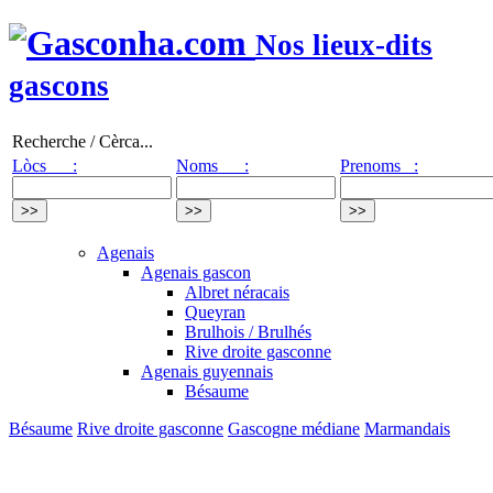
Nos lieux-dits
gascons
Recherche / Cèrca...
Lòcs :
Noms :
Prenoms :
Agenais
Agenais gascon
Albret néracais
Queyran
Brulhois / Brulhés
Rive droite gasconne
Agenais guyennais
Bésaume
Bésaume
Rive droite gasconne
Gascogne médiane
Marmandais