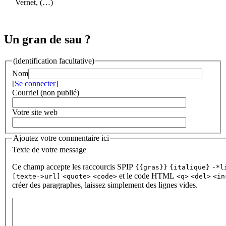
Vernet, (…)
Un gran de sau ?
(identification facultative)
Nom
[
Se connecter
]
Courriel (non publié)
Votre site web
Ajoutez votre commentaire ici
Texte de votre message
Ce champ accepte les raccourcis SPIP
{{gras}}
{italique}
-*l
et le code HTML
[texte->url]
<quote>
<code>
<q>
<del>
<in
créer des paragraphes, laissez simplement des lignes vides.