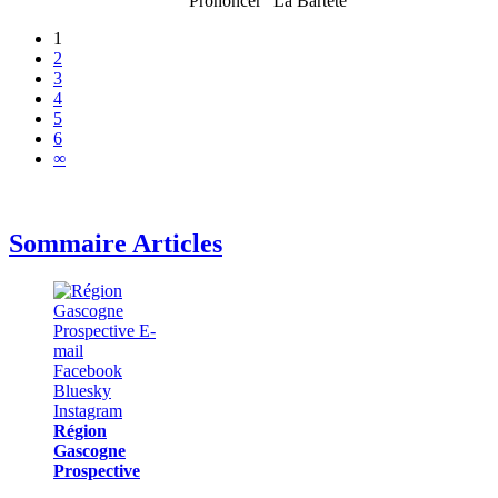
Prononcer "La Bartéte"
1
2
3
4
5
6
∞
Sommaire Articles
Région
Gascogne
Prospective