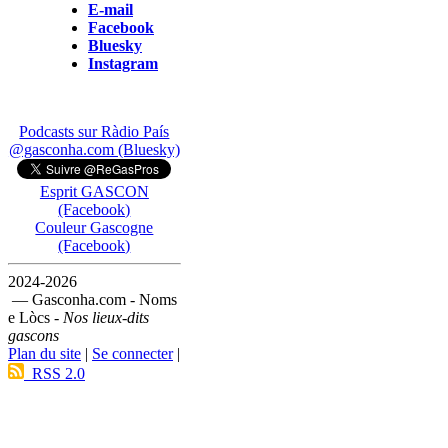
E-mail
Facebook
Bluesky
Instagram
Podcasts sur Ràdio País
@gasconha.com (Bluesky)
Esprit GASCON
(Facebook)
Couleur Gascogne
(Facebook)
2024-2026
— Gasconha.com - Noms
e Lòcs -
Nos lieux-dits
gascons
Plan du site
|
Se connecter
|
RSS 2.0