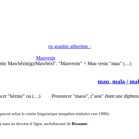
en graphie alibertine :
Mauvesin
zïn/ Mawbézïn(g)/Mawbézí". "Mauvezin" = Mau vesin "mau" (…)
mau, mala
/ mal
ncer "bézine" ou (…)
Prononcer "maou", ("aou" étant une diphton
ascon selon le critère linguistique (enquêtes réalisées vers 1900).
), mais au diocèse d’Agen, archidiaconé de
Bésaume
.