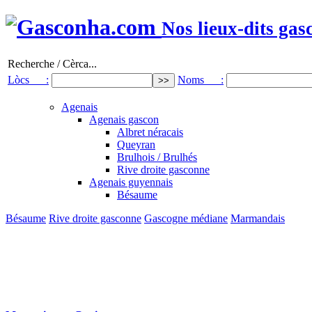
Nos lieux-dits gas
Recherche / Cèrca...
Lòcs :
Noms :
Agenais
Agenais gascon
Albret néracais
Queyran
Brulhois / Brulhés
Rive droite gasconne
Agenais guyennais
Bésaume
Bésaume
Rive droite gasconne
Gascogne médiane
Marmandais