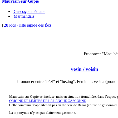
Mauvezin-sur-Gupie
Gascogne médiane
Marmandais
|
28 lòcs
- liste rapide des lòcs
Prononcer "Maoubé
vesin
/ voisin
Prononcer entre "bézi" et "bézing". Féminin : vesina (prono
Mauvezin-sur-Gupie est incluse, mais en situation frontalière, dans l’espace g
ORIGINE ET LIMITES DE LA LANGUE GASCONNE
Cette commune n’appartenait pas au diocèse de Bazas (critère de gasconnité
La toponymie n’y est pas clairement gasconne.