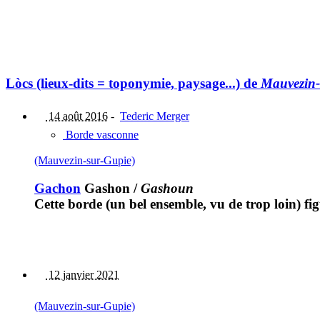
Lòcs (lieux-dits = toponymie, paysage...) de
Mauvezin-
14 août 2016
-
Tederic Merger
Borde vasconne
(Mauvezin-sur-Gupie)
Gachon
Gashon
/
Gashoun
Cette borde (un bel ensemble, vu de trop loin) fig
12 janvier 2021
(Mauvezin-sur-Gupie)