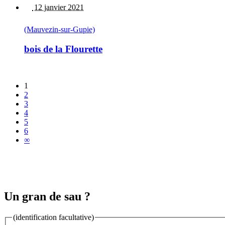
12 janvier 2021
(Mauvezin-sur-Gupie)
bois de la Flourette
1
2
3
4
5
6
∞
Un gran de sau ?
(identification facultative)