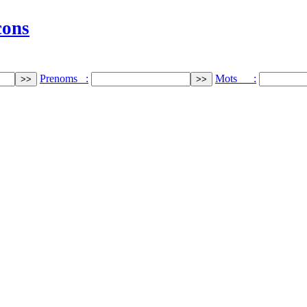
cons
Prenoms :
Mots :