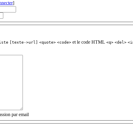
nnecter
]
et le code HTML
iste
[texte->url]
<quote>
<code>
<q>
<del>
<i
ssion par email