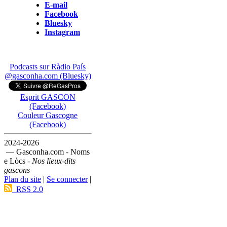
E-mail
Facebook
Bluesky
Instagram
Podcasts sur Ràdio País
@gasconha.com (Bluesky)
Esprit GASCON
(Facebook)
Couleur Gascogne
(Facebook)
2024-2026
— Gasconha.com - Noms
e Lòcs -
Nos lieux-dits
gascons
Plan du site
|
Se connecter
|
RSS 2.0