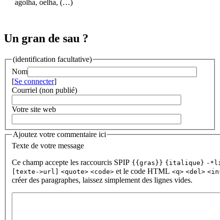
agolha, oelha, (…)
Un gran de sau ?
(identification facultative)
Nom
[
Se connecter
]
Courriel (non publié)
Votre site web
Ajoutez votre commentaire ici
Texte de votre message
Ce champ accepte les raccourcis SPIP
{{gras}}
{italique}
-*l
et le code HTML
[texte->url]
<quote>
<code>
<q>
<del>
<in
créer des paragraphes, laissez simplement des lignes vides.