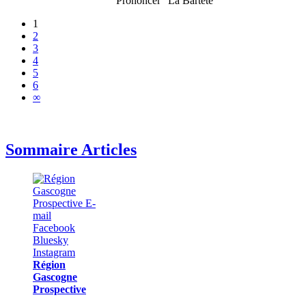
Prononcer "La Bartéte"
1
2
3
4
5
6
∞
Sommaire Articles
Région
Gascogne
Prospective