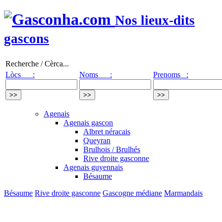
Nos lieux-dits
gascons
Recherche / Cèrca...
Lòcs :
Noms :
Prenoms :
Agenais
Agenais gascon
Albret néracais
Queyran
Brulhois / Brulhés
Rive droite gasconne
Agenais guyennais
Bésaume
Bésaume
Rive droite gasconne
Gascogne médiane
Marmandais