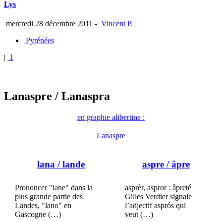
Lys
mercredi 28 décembre 2011
-
Vincent P.
Pyrénées
|
1
Lanaspre
/ Lanaspra
en graphie alibertine :
Lanaspre
lana
/ lande
aspre
/ âpre
Prononcer "lane" dans la
asprèr, aspror : âpreté
plus grande partie des
Gilles Verdier signale
Landes, "lano" en
l’adjectif asprós qui
Gascogne (…)
veut (…)