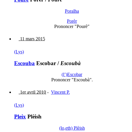
Poralha
Porèr
Prononcer "Pourè"
11 mars 2015
(Lys)
Escouba
Escobar
/
Escoubà
(l’)Escobar
Prononcer "Escoubà".
1er avril 2010
-
Vincent P.
(Lys)
Pleix
Plèish
(lo,eth) Plèish