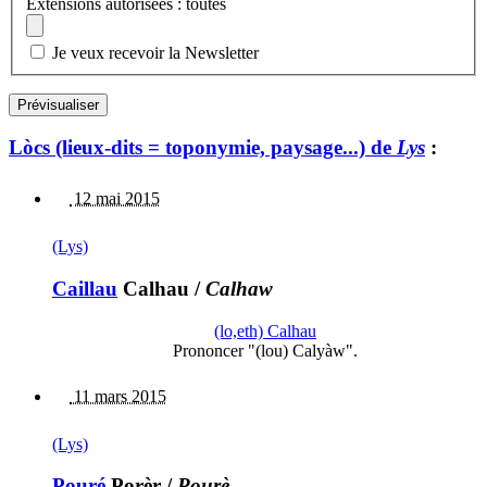
Extensions autorisées : toutes
Je veux recevoir la Newsletter
Lòcs (lieux-dits = toponymie, paysage...) de
Lys
:
12 mai 2015
(Lys)
Caillau
Calhau
/
Calhaw
(lo,eth) Calhau
Prononcer "(lou) Calyàw".
11 mars 2015
(Lys)
Pouré
Porèr
/
Pourè