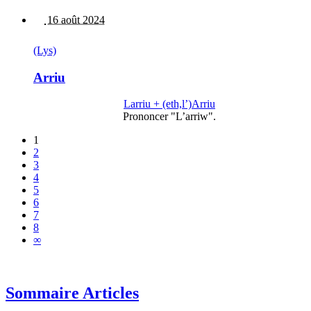
16 août 2024
(Lys)
Arriu
Larriu + (eth,l’)Arriu
Prononcer "L’arriw".
1
2
3
4
5
6
7
8
∞
Sommaire Articles