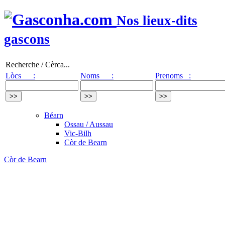
Nos lieux-dits
gascons
Recherche / Cèrca...
Lòcs :
Noms :
Prenoms :
Béarn
Ossau / Aussau
Vic-Bilh
Còr de Bearn
Còr de Bearn