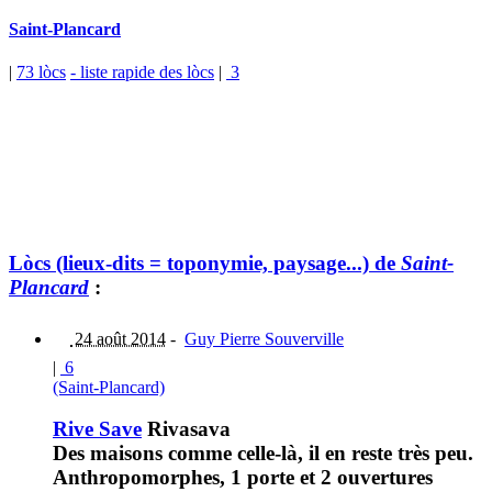
Saint-Plancard
|
73 lòcs
- liste rapide des lòcs
|
3
Lòcs (lieux-dits = toponymie, paysage...) de
Saint-
Plancard
:
24 août 2014
-
Guy Pierre Souverville
|
6
(Saint-Plancard)
Rive Save
Rivasava
Des maisons comme celle-là, il en reste très peu.
Anthropomorphes, 1 porte et 2 ouvertures