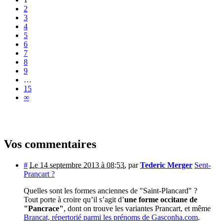
2
3
4
5
6
7
8
9
…
15
∞
Vos commentaires
#
Le 14 septembre 2013 à 08:53
,
par
Tederic Merger
Sent-
Prancart ?
Quelles sont les formes anciennes de "Saint-Plancard" ?
Tout porte à croire qu’il s’agit d’
une forme occitane de
"Pancrace"
, dont on trouve les variantes Prancart, et même
Brancat, répertorié parmi les prénoms de Gasconha.com
.