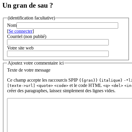
Un gran de sau ?
(identification facultative)
Nom
[
Se connecter
]
Courriel (non publié)
Votre site web
Ajoutez votre commentaire ici
Texte de votre message
Ce champ accepte les raccourcis SPIP
{{gras}}
{italique}
-*l
et le code HTML
[texte->url]
<quote>
<code>
<q>
<del>
<in
créer des paragraphes, laissez simplement des lignes vides.