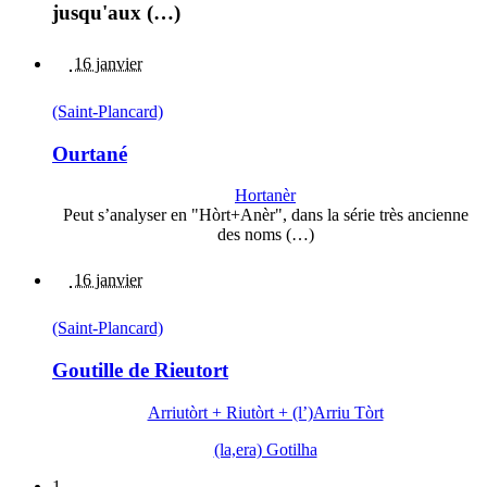
jusqu'aux (…)
16 janvier
(Saint-Plancard)
Ourtané
Hortanèr
Peut s’analyser en "Hòrt+Anèr", dans la série très ancienne
des noms (…)
16 janvier
(Saint-Plancard)
Goutille de Rieutort
Arriutòrt + Riutòrt + (l’)Arriu Tòrt
(la,era) Gotilha
1