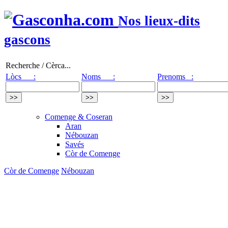
Nos lieux-dits
gascons
Recherche / Cèrca...
Lòcs :
Noms :
Prenoms :
Comenge & Coseran
Aran
Nébouzan
Savés
Còr de Comenge
Còr de Comenge
Nébouzan