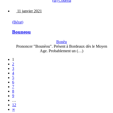
(la) Codèrla
11 janvier 2021
(Bérat)
Bouneou
Bonèu
Prononcer "Bounèou". Présent à Bordeaux dès le Moyen
Age. Probablement un (…)
1
2
3
4
5
6
7
8
9
…
12
∞