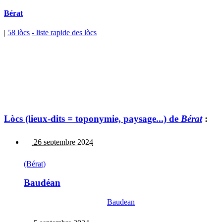
Bérat
|
58 lòcs
- liste rapide des lòcs
Lòcs (lieux-dits = toponymie, paysage...) de
Bérat
:
26 septembre 2024
(Bérat)
Baudéan
Baudean