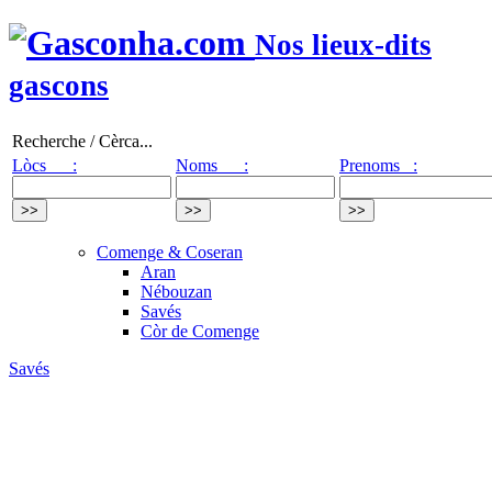
Nos lieux-dits
gascons
Recherche / Cèrca...
Lòcs :
Noms :
Prenoms :
Comenge & Coseran
Aran
Nébouzan
Savés
Còr de Comenge
Savés