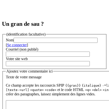
Un gran de sau ?
(identification facultative)
Nom
[
Se connecter
]
Courriel (non publié)
Votre site web
Ajoutez votre commentaire ici
Texte de votre message
Ce champ accepte les raccourcis SPIP
{{gras}}
{italique}
-*l
et le code HTML
[texte->url]
<quote>
<code>
<q>
<del>
<in
créer des paragraphes, laissez simplement des lignes vides.