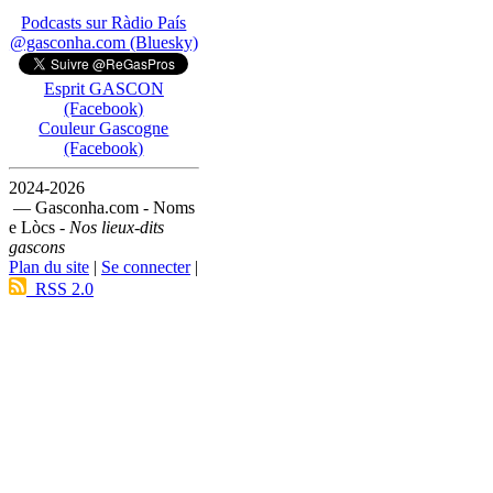
Podcasts sur Ràdio País
@gasconha.com (Bluesky)
Esprit GASCON
(Facebook)
Couleur Gascogne
(Facebook)
2024-2026
— Gasconha.com - Noms
e Lòcs -
Nos lieux-dits
gascons
Plan du site
|
Se connecter
|
RSS 2.0