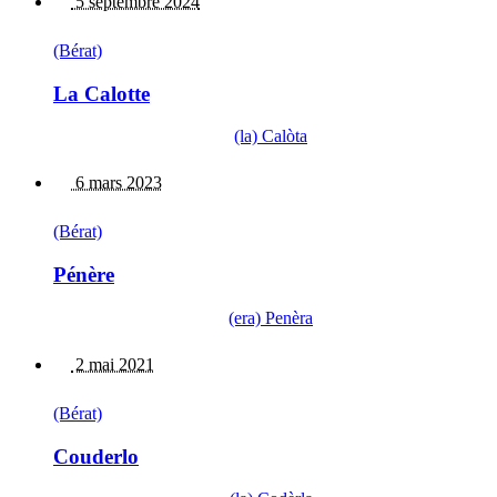
5 septembre 2024
(Bérat)
La Calotte
(la) Calòta
6 mars 2023
(Bérat)
Pénère
(era) Penèra
2 mai 2021
(Bérat)
Couderlo