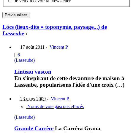
Je veux recevoir la Newsletter
Lòcs (lieux-dits = toponymie, paysage...) de
Lasseube
:
17 août 2011
-
Vincent P.
|
6
(Lasseube)
Linteau vascon
En s'inspirant de cette devanture de maison à
Lasseube, popularisons l'idée d'une croix (…)
23 mars 2009
-
Vincent P.
Noms de voie gascons effacés
(Lasseube)
Grande Carrère
La Carrèra Grana