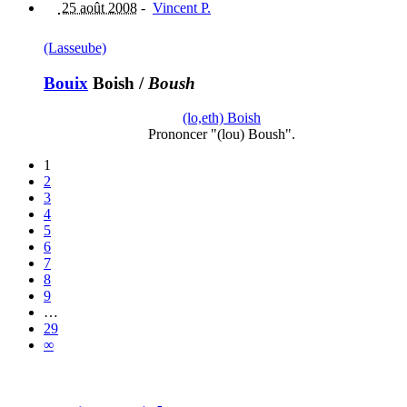
25 août 2008
-
Vincent P.
(Lasseube)
Bouix
Boish
/
Boush
(lo,eth) Boish
Prononcer "(lou) Boush".
1
2
3
4
5
6
7
8
9
…
29
∞