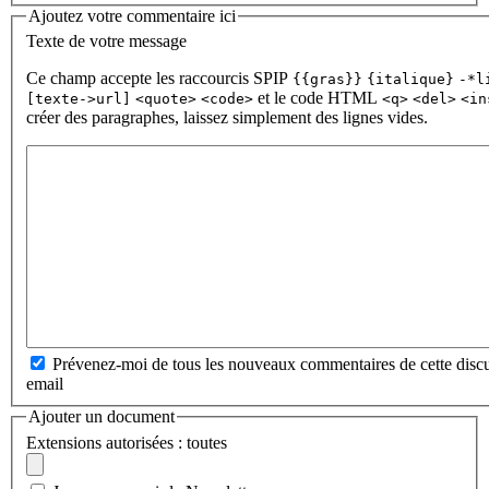
Ajoutez votre commentaire ici
Texte de votre message
Ce champ accepte les raccourcis SPIP
{{gras}}
{italique}
-*l
et le code HTML
[texte->url]
<quote>
<code>
<q>
<del>
<in
créer des paragraphes, laissez simplement des lignes vides.
Prévenez-moi de tous les nouveaux commentaires de cette discu
email
Ajouter un document
Extensions autorisées : toutes