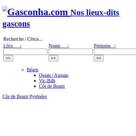
Nos lieux-dits
gascons
Recherche / Cèrca...
Lòcs :
Noms :
Prenoms :
Béarn
Ossau / Aussau
Vic-Bilh
Còr de Bearn
Còr de Bearn
Pyrénées