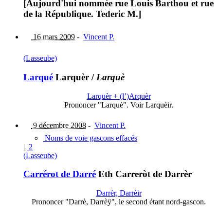
[Aujourd'hui nommée rue Louis Barthou et rue
de la République. Tederic M.]
16 mars 2009
-
Vincent P.
(Lasseube)
Larqué
Larquèr
/
Larquè
Larquèr + (l’)Arquèr
Prononcer "Larquè". Voir Larquèir.
9 décembre 2008
-
Vincent P.
Noms de voie gascons effacés
|
2
(Lasseube)
Carrérot de Darré
Eth Carreròt de Darrèr
Darrèr, Darrèir
Prononcer "Darrè, Darrèÿ", le second étant nord-gascon.