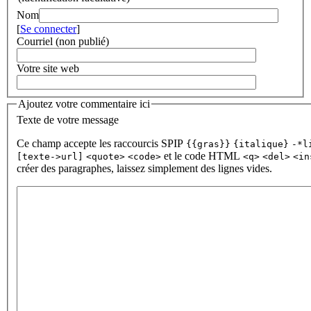
Nom
[
Se connecter
]
Courriel (non publié)
Votre site web
Ajoutez votre commentaire ici
Texte de votre message
Ce champ accepte les raccourcis SPIP
{{gras}}
{italique}
-*l
et le code HTML
[texte->url]
<quote>
<code>
<q>
<del>
<in
créer des paragraphes, laissez simplement des lignes vides.