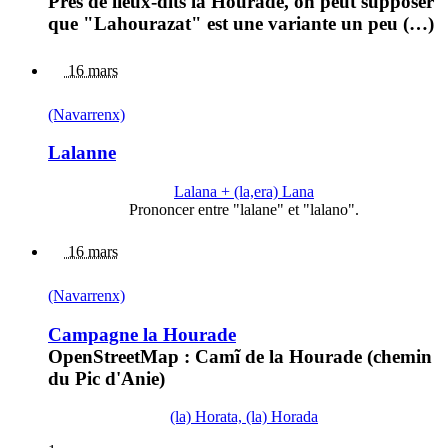
Près de lieux-dits la Hourade, on peut supposer
que "Lahourazat" est une variante un peu (…)
16 mars
(Navarrenx)
Lalanne
Lalana + (la,era) Lana
Prononcer entre "lalane" et "lalano".
16 mars
(Navarrenx)
Campagne la Hourade
OpenStreetMap : Camĩ de la Hourade (chemin
du Pic d'Anie)
(la) Horata, (la) Horada