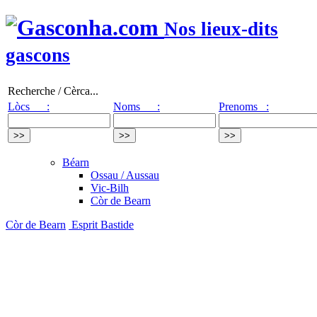
Nos lieux-dits
gascons
Recherche / Cèrca...
Lòcs :
Noms :
Prenoms :
Béarn
Ossau / Aussau
Vic-Bilh
Còr de Bearn
Còr de Bearn
Esprit Bastide