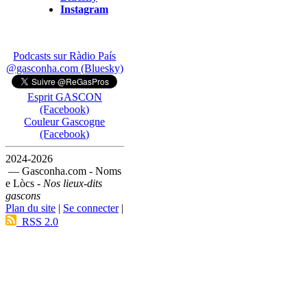
Instagram
Podcasts sur Ràdio País
@gasconha.com (Bluesky)
Esprit GASCON
(Facebook)
Couleur Gascogne
(Facebook)
2024-2026
— Gasconha.com - Noms
e Lòcs -
Nos lieux-dits
gascons
Plan du site
|
Se connecter
|
RSS 2.0