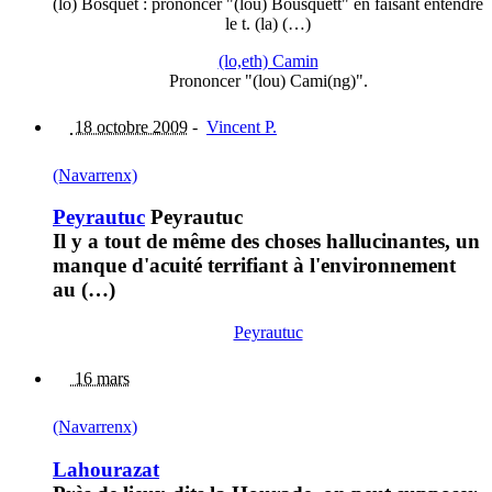
(lo) Bosquet : prononcer "(lou) Bousquétt" en faisant entendre
le t. (la) (…)
(lo,eth) Camin
Prononcer "(lou) Cami(ng)".
18 octobre 2009
-
Vincent P.
(Navarrenx)
Peyrautuc
Peyrautuc
Il y a tout de même des choses hallucinantes, un
manque d'acuité terrifiant à l'environnement
au (…)
Peyrautuc
16 mars
(Navarrenx)
Lahourazat