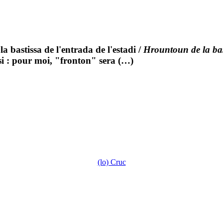
a bastissa de l'entrada de l'estadi
/
Hrountoun de la bast
isi : pour moi, "fronton" sera (…)
(lo) Cruc