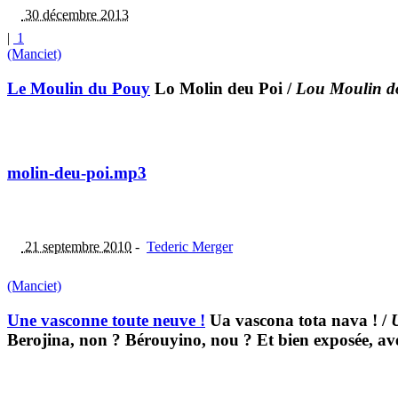
30 décembre 2013
|
1
(Manciet)
Le Moulin du Pouy
Lo Molin deu Poi
/
Lou Moulin d
molin-deu-poi.mp3
21 septembre 2010
-
Tederic Merger
(Manciet)
Une vasconne toute neuve !
Ua vascona tota nava !
/
Berojina, non ? Bérouyino, nou ? Et bien exposée, ave