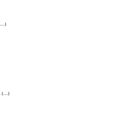
 (…)
. (…)