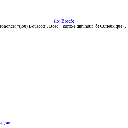
(lo) Boscòt
rononcer "(lou) Bouscòtt". Bòsc + suffixe diminutif -òt Curieux que (