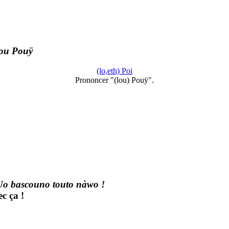
ou Pouÿ
(lo,eth) Poi
Prononcer "(lou) Pouÿ".
Uo bascouno touto nàwo !
c ça !