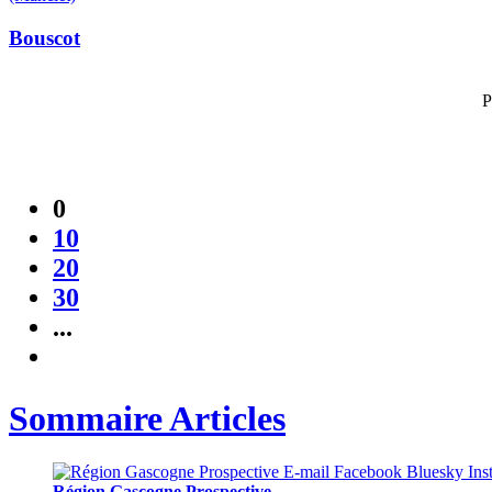
Bouscot
P
0
10
20
30
...
Sommaire Articles
Région Gascogne Prospective