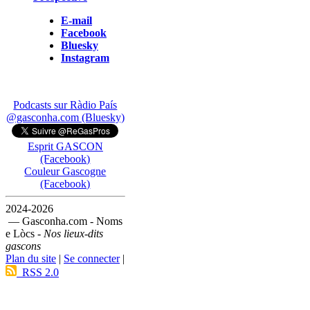
E-mail
Facebook
Bluesky
Instagram
Podcasts sur Ràdio País
@gasconha.com (Bluesky)
Esprit GASCON
(Facebook)
Couleur Gascogne
(Facebook)
2024-2026
— Gasconha.com - Noms
e Lòcs -
Nos lieux-dits
gascons
Plan du site
|
Se connecter
|
RSS 2.0