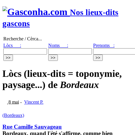
Nos lieux-dits
gascons
Recherche / Cèrca...
Lòcs :
Noms :
Prenoms :
Lòcs (lieux-dits = toponymie,
paysage...) de
Bordeaux
8 mai
-
Vincent P.
(Bordeaux)
Rue Camille Sauvageau
Bordeaux, quand l'été s'affirme, comme bien