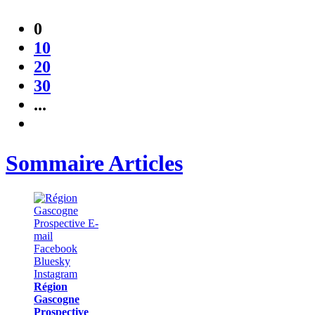
0
10
20
30
...
Sommaire Articles
Région
Gascogne
Prospective