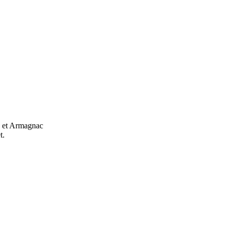
s" et Armagnac
t.