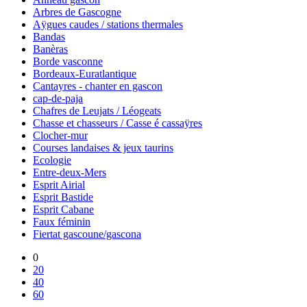
Arbres de Gascogne
Aÿgues caudes / stations thermales
Bandas
Banèras
Borde vasconne
Bordeaux-Euratlantique
Cantayres - chanter en gascon
cap-de-paja
Chafres de Leujats / Léogeats
Chasse et chasseurs / Casse é cassaÿres
Clocher-mur
Courses landaises & jeux taurins
Ecologie
Entre-deux-Mers
Esprit Airial
Esprit Bastide
Esprit Cabane
Faux féminin
Fiertat gascoune/gascona
0
20
40
60