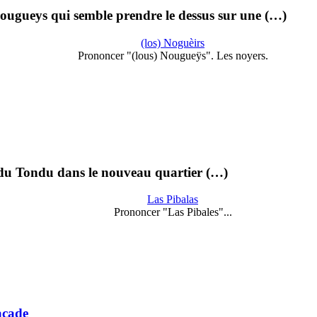
ougueys qui semble prendre le dessus sur une (…)
(los) Noguèirs
Prononcer "(lous) Nougueÿs". Les noyers.
e du Tondu dans le nouveau quartier (…)
Las Pibalas
Prononcer "Las Pibales"...
açade