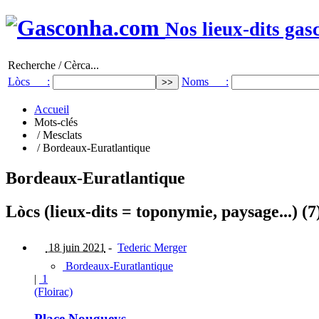
Nos lieux-dits gas
Recherche / Cèrca...
Lòcs :
Noms :
Accueil
Mots-clés
/ Mesclats
/ Bordeaux-Euratlantique
Bordeaux-Euratlantique
Lòcs (lieux-dits = toponymie, paysage...) (7
18 juin 2021
-
Tederic Merger
Bordeaux-Euratlantique
|
1
(Floirac)
Place Nougueys