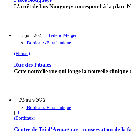
L'arrêt de bus Nougueys correspond à la place N
13 juin 2021
-
Tederic Merger
Bordeaux-Euratlantique
(Floirac)
Rue des Pibales
Cette nouvelle rue qui longe la nouvelle cliniqu
23 mars 2023
Bordeaux-Euratlantique
|
1
(Bordeaux)
Centre de Tri d’Armagnac - conservation de la f