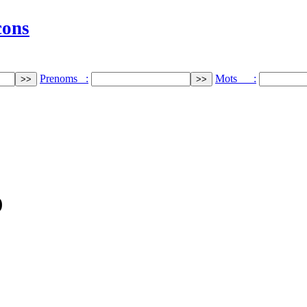
cons
Prenoms :
Mots :
)