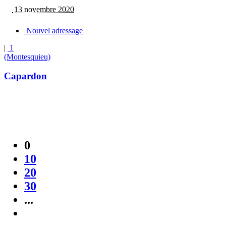
13 novembre 2020
Nouvel adressage
|
1
(Montesquieu)
Capardon
0
10
20
30
...