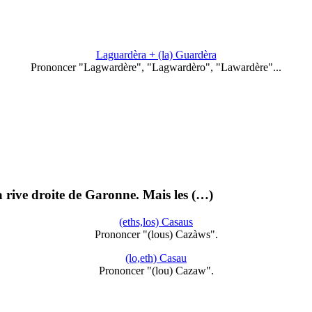
Laguardèra + (la) Guardèra
Prononcer "Lagwardère", "Lagwardèro", "Lawardère"...
a rive droite de Garonne. Mais les (…)
(eths,los) Casaus
Prononcer "(lous) Cazàws".
(lo,eth) Casau
Prononcer "(lou) Cazaw".