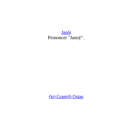
Janòi
Prononcer "Janoÿ".
(lo) Gran(d) Ostau