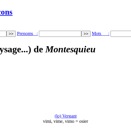
cons
Prenoms :
Mots :
ysage...) de
Montesquieu
(lo) Vergant
vimi, vime, vimo = osier