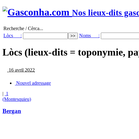
Nos lieux-dits gas
Recherche / Cèrca...
Lòcs :
Noms :
Lòcs (lieux-dits = toponymie, pa
16 avril 2022
Nouvel adressage
|
1
(Montesquieu)
Bergan