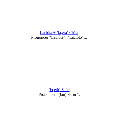
Laclòta + (la,era) Clòta
Prononcer "Laclòte", "Laclòto"...
(lo,eth) Saüc
Prononcer "(lou) Sa-uc".