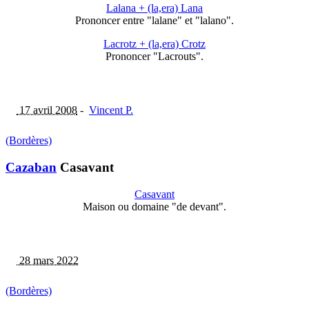
Lalana + (la,era) Lana
Prononcer entre "lalane" et "lalano".
Lacrotz + (la,era) Crotz
Prononcer "Lacrouts".
17 avril 2008
-
Vincent P.
(Bordères)
Cazaban
Casavant
Casavant
Maison ou domaine "de devant".
28 mars 2022
(Bordères)