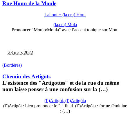
Rue Houn de la Moule
Lahont + (la,era) Hont
(la,era) Mola
Prononcer "Moulo/Moula" avec l’accent tonique sur Mou.
28 mars 2022
(Bordères)
Chemin des Artigots
L'existence des "Artigottes" et de la rue du même
nom laisse penser à une confusion sur la (…)
(l’)Artigòt, (l’)Artigòta
(l’)Artigòt : bien prononcer le "t" final. (l’)Artigòta : forme féminine
; (…)