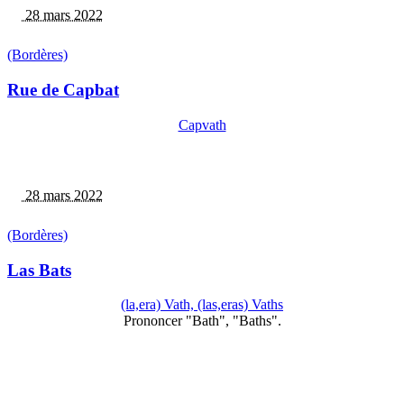
28 mars 2022
(Bordères)
Rue de Capbat
Capvath
28 mars 2022
(Bordères)
Las Bats
(la,era) Vath, (las,eras) Vaths
Prononcer "Bath", "Baths".