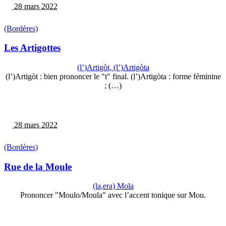
28 mars 2022
(Bordères)
Les Artigottes
(l’)Artigòt, (l’)Artigòta
(l’)Artigòt : bien prononcer le "t" final. (l’)Artigòta : forme féminine
; (…)
28 mars 2022
(Bordères)
Rue de la Moule
(la,era) Mola
Prononcer "Moulo/Moula" avec l’accent tonique sur Mou.