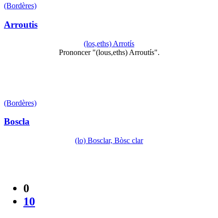
(Bordères)
Arroutis
(los,eths) Arrotís
Prononcer "(lous,eths) Arroutís".
(Bordères)
Boscla
(lo) Bosclar, Bòsc clar
0
10