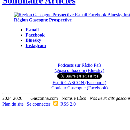
Sommaire Articles
Région Gascogne Prospective
E-mail
Facebook
Bluesky
Instagram
Podcasts sur Ràdio País
@gasconha.com (Bluesky)
Esprit GASCON (Facebook)
Couleur Gascogne (Facebook)
2024-2026 — Gasconha.com - Noms e Lòcs -
Nos lieux-dits gascon
Plan du site
|
Se connecter
|
RSS 2.0