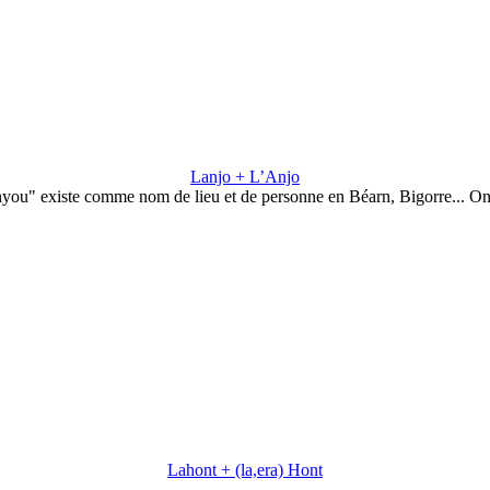
Lanjo + L’Anjo
you" existe comme nom de lieu et de personne en Béarn, Bigorre... O
Lahont + (la,era) Hont