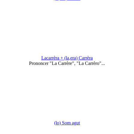
Lacarrèra + (la,era) Carrèra
Prononcer "La Carrère", "La Carrèro"...
(lo) Som agut