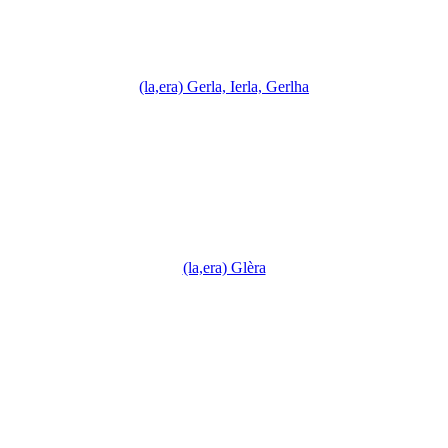
(la,era) Gerla, Ierla, Gerlha
(la,era) Glèra