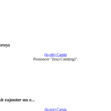
rreys
(lo,eth) Camin
Prononcer "(lou) Cami(ng)".
t rajouter un e...
(la,era) Cassia