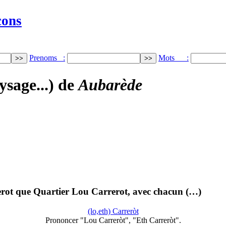
cons
Prenoms :
Mots :
ysage...) de
Aubarède
rerot que Quartier Lou Carrerot, avec chacun (…)
(lo,eth) Carreròt
Prononcer "Lou Carreròt", "Eth Carreròt".