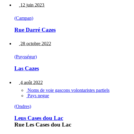
12 juin 2023
(Campan)
Rue Darré Cazes
28 octobre 2022
(Puysségur)
Las Cazes
4 août 2022
Noms de voie gascons volontaristes partiels
Pays negue
(Ondres)
Leus Cases dou Lac
Rue Les Cases dou Lac