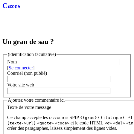
Cazes
Un gran de sau ?
(identification facultative)
Nom
[
Se connecter
]
Courriel (non publié)
Votre site web
Ajoutez votre commentaire ici
Texte de votre message
Ce champ accepte les raccourcis SPIP
{{gras}}
{italique}
-*l
et le code HTML
[texte->url]
<quote>
<code>
<q>
<del>
<in
créer des paragraphes, laissez simplement des lignes vides.