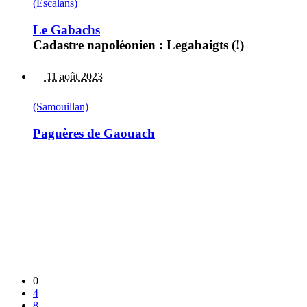
(Escalans)
Le Gabachs
Cadastre napoléonien : Legabaigts (!)
11 août 2023
(Samouillan)
Paguères de Gaouach
0
4
8