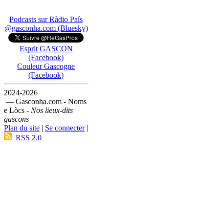
Podcasts sur Ràdio País
@gasconha.com (Bluesky)
Esprit GASCON
(Facebook)
Couleur Gascogne
(Facebook)
2024-2026
— Gasconha.com - Noms
e Lòcs -
Nos lieux-dits
gascons
Plan du site
|
Se connecter
|
RSS 2.0