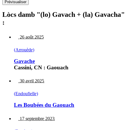
Lòcs damb "(lo) Gavach + (la) Gavacha"
:
26 août 2025
(Arrouède)
Gavache
Cassini, CN : Gaouach
30 avril 2025
(Endoufielle)
Les Boubées du Gaouach
17 septembre 2023