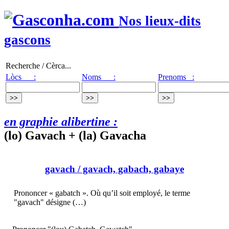
Nos lieux-dits
gascons
Recherche / Cèrca...
Lòcs :
Noms :
Prenoms :
en graphie alibertine :
(lo) Gavach + (la) Gavacha
gavach
/ gavach, gabach, gabaye
Prononcer « gabatch ». Où qu’il soit employé, le terme
"gavach" désigne (…)