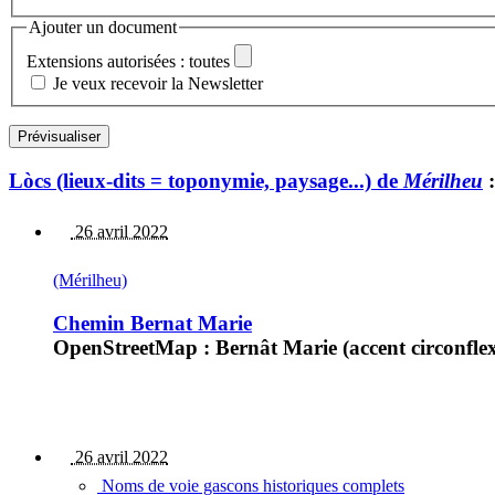
Ajouter un document
Extensions autorisées : toutes
Je veux recevoir la Newsletter
Lòcs (lieux-dits = toponymie, paysage...) de
Mérilheu
:
26 avril 2022
(Mérilheu)
Chemin Bernat Marie
OpenStreetMap : Bernât Marie (accent circonflexe à
26 avril 2022
Noms de voie gascons historiques complets