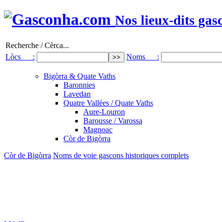
Nos lieux-dits gas
Recherche / Cèrca...
Lòcs :
Noms :
Bigòrra & Quate Vaths
Baronnies
Lavedan
Quatre Vallées / Quate Vaths
Aure-Louron
Barousse / Varossa
Magnoac
Còr de Bigòrra
Còr de Bigòrra
Noms de voie gascons historiques complets