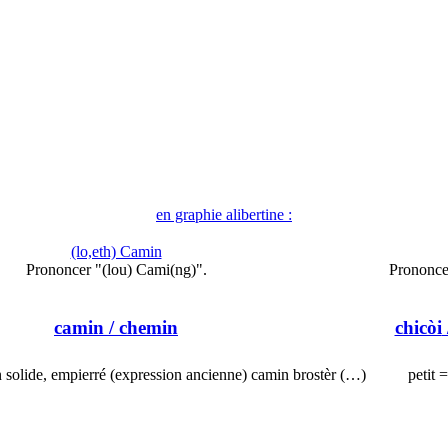
en graphie alibertine :
(lo,eth) Camin
Prononcer "(lou) Cami(ng)".
Prononce
camin
/ chemin
chicòi
n solide, empierré (expression ancienne) camin brostèr (…)
petit =