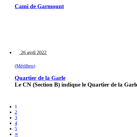
Cami de Garmount
26 avril 2022
(Mérilheu)
Quartier de la Garle
Le CN (Section B) indique le Quartier de la Gar
1
2
3
4
5
∞