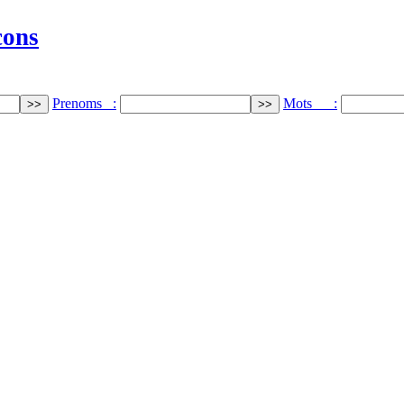
cons
Prenoms :
Mots :