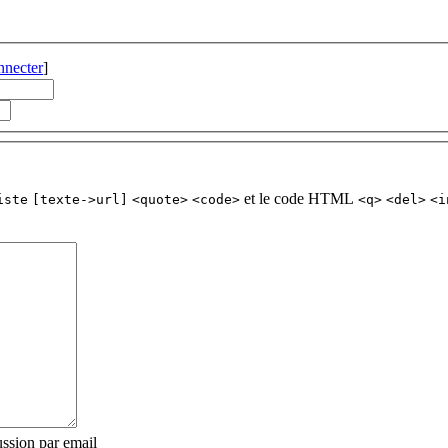
nnecter
]
et le code HTML
iste
[texte->url]
<quote>
<code>
<q>
<del>
<i
ssion par email