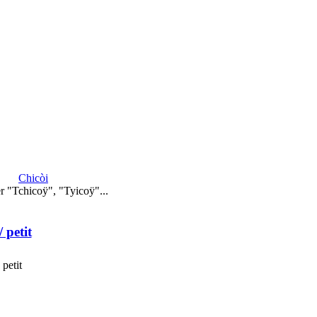
Chicòi
r "Tchicoÿ", "Tyicoÿ"...
/ petit
 petit