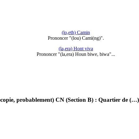
(lo,eth) Camin
Prononcer "(lou) Cami(ng)".
(la,era) Hont viva
Prononcer "(la,era) Houn biwe, biwa"...
opie, probablement) CN (Section B) : Quartier de (…)