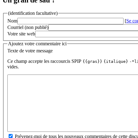
Un gran de sau ?
(identification facultative)
Nom
[
Se co
Courriel (non publié)
Votre site web
Ajoutez votre commentaire ici
Texte de votre message
Ce champ accepte les raccourcis SPIP
{{gras}}
{italique}
-*l
vides.
Prévenez-moi de tous les nouveaux commentaires de cette discu