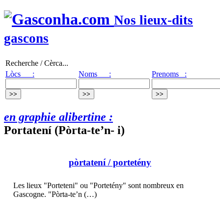
Nos lieux-dits
gascons
Recherche / Cèrca...
Lòcs :
Noms :
Prenoms :
en graphie alibertine :
Portatení (Pòrta-te’n- i)
pòrtatení
/ portetény
Les lieux "Porteteni" ou "Portetény" sont nombreux en
Gascogne. "Pòrta-te’n (…)