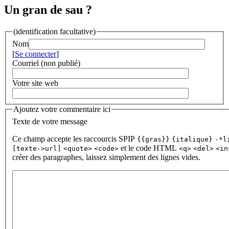
Un gran de sau ?
(identification facultative)
Nom
[
Se connecter
]
Courriel (non publié)
Votre site web
Ajoutez votre commentaire ici
Texte de votre message
Ce champ accepte les raccourcis SPIP
{{gras}}
{italique}
-*l
et le code HTML
[texte->url]
<quote>
<code>
<q>
<del>
<in
créer des paragraphes, laissez simplement des lignes vides.