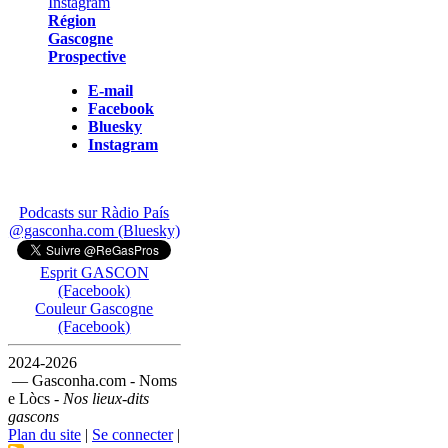
Région
Gascogne
Prospective
E-mail
Facebook
Bluesky
Instagram
Podcasts sur Ràdio País
@gasconha.com (Bluesky)
Esprit GASCON
(Facebook)
Couleur Gascogne
(Facebook)
2024-2026
— Gasconha.com - Noms
e Lòcs -
Nos lieux-dits
gascons
Plan du site
|
Se connecter
|