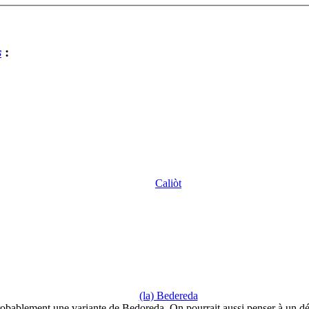
s
:
Caliòt
(la) Bedereda
obablement une variante de Bedoreda. On pourrait aussi penser à un d