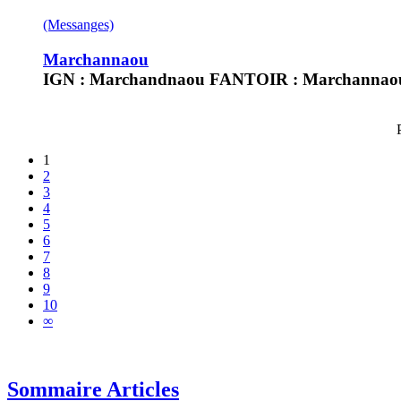
(Messanges)
Marchannaou
IGN : Marchandnaou FANTOIR : Marchannaou 
1
2
3
4
5
6
7
8
9
10
∞
Sommaire Articles