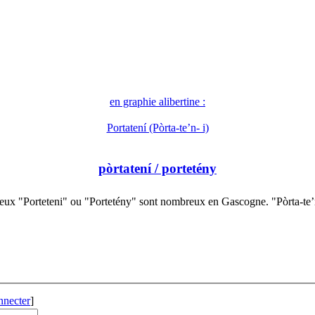
en graphie alibertine :
Portatení (Pòrta-te’n- i)
pòrtatení
/ portetény
ieux "Porteteni" ou "Portetény" sont nombreux en Gascogne. "Pòrta-te
nnecter
]