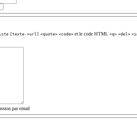
et le code HTML
iste
[texte->url]
<quote>
<code>
<q>
<del>
<i
ssion par email