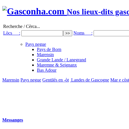
Nos lieux-dits gas
Recherche / Cèrca...
Lòcs :
Noms :
Pays negue
Pays de Born
Marensin
Grande Lande / Lanegrand
Maremne & Seignanx
Bas Adour
Marensin
Pays negue
Gentilés en -òt
Landes de Gascogne
Mar e còs
Messanges