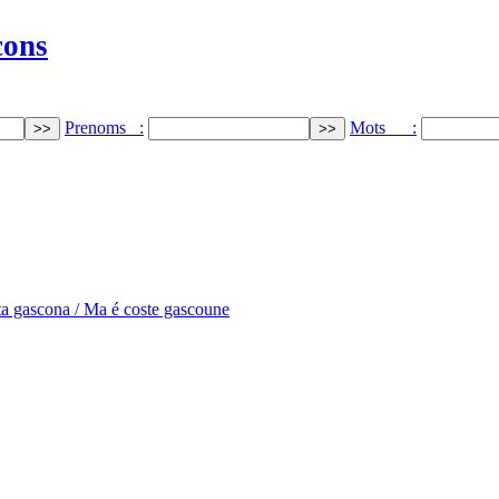
cons
Prenoms :
Mots :
ta gascona / Ma é coste gascoune