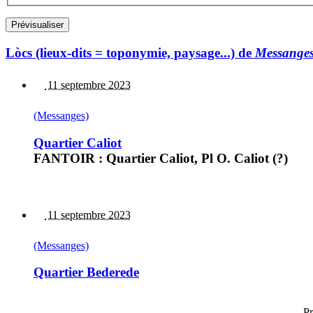
Lòcs (lieux-dits = toponymie, paysage...) de
Messange
11 septembre 2023
(Messanges)
Quartier Caliot
FANTOIR : Quartier Caliot, Pl O. Caliot (?)
11 septembre 2023
(Messanges)
Quartier Bederede
Pr