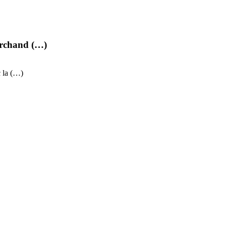
rchand (…)
c la (…)