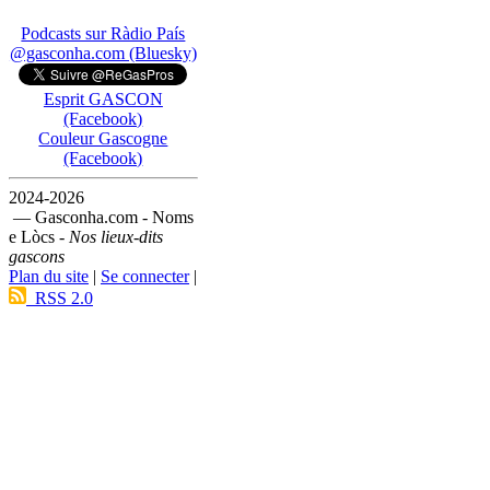
Podcasts sur Ràdio País
@gasconha.com (Bluesky)
Esprit GASCON
(Facebook)
Couleur Gascogne
(Facebook)
2024-2026
— Gasconha.com - Noms
e Lòcs -
Nos lieux-dits
gascons
Plan du site
|
Se connecter
|
RSS 2.0