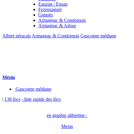
Eauzan / Eusan
Fezensaguet
Gimoès
Armagnac & Condomois
Armagnac & Adour
Albret néracais
Armagnac & Condomois
Gascogne médiane
Mézin
Gascogne médiane
|
138 lòcs
- liste rapide des lòcs
en graphie alibertine :
Mesin