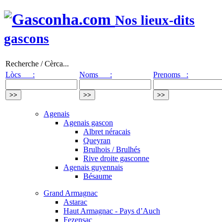
Nos lieux-dits
gascons
Recherche / Cèrca...
Lòcs :
Noms :
Prenoms :
Agenais
Agenais gascon
Albret néracais
Queyran
Brulhois / Brulhés
Rive droite gasconne
Agenais guyennais
Bésaume
Grand Armagnac
Astarac
Haut Armagnac - Pays d’Auch
Fezensac