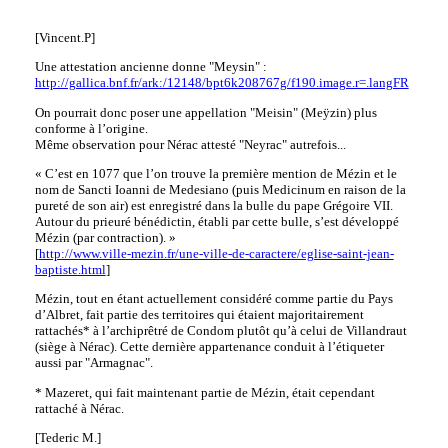
[Vincent.P]
Une attestation ancienne donne "Meysin" :
http://gallica.bnf.fr/ark:/12148/bpt6k208767g/f190.image.r=.langFR
On pourrait donc poser une appellation "Meisin" (Meÿzin) plus
conforme à l’origine.
Même observation pour Nérac attesté "Neyrac" autrefois...
« C’est en 1077 que l’on trouve la première mention de Mézin et le
nom de Sancti Ioanni de Medesiano (puis Medicinum en raison de la
pureté de son air) est enregistré dans la bulle du pape Grégoire VII.
Autour du prieuré bénédictin, établi par cette bulle, s’est développé
Mézin (par contraction). »
[
http://www.ville-mezin.fr/une-ville-de-caractere/eglise-saint-jean-
baptiste.html
]
Mézin, tout en étant actuellement considéré comme partie du Pays
d’Albret, fait partie des territoires qui étaient majoritairement
rattachés* à l’archiprêtré de Condom plutôt qu’à celui de Villandraut
(siège à Nérac). Cette dernière appartenance conduit à l’étiqueter
aussi par "Armagnac".
* Mazeret, qui fait maintenant partie de Mézin, était cependant
rattaché à Nérac.
[Tederic M.]