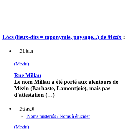
Lòcs (lieux-dits = toponymie, paysage...) de
Mézin
:
21 juin
(Mézin)
Rue Millau
Le nom Millau a été porté aux alentours de
Mézin (Barbaste, Lamontjoie), mais pas
d'attestation (…)
26 avril
Noms misteriós / Noms à élucider
(Mézin)