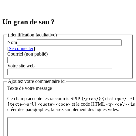
Un gran de sau ?
(identification facultative)
Nom
[
Se connecter
]
Courriel (non publié)
Votre site web
Ajoutez votre commentaire ici
Texte de votre message
Ce champ accepte les raccourcis SPIP
{{gras}}
{italique}
-*l
et le code HTML
[texte->url]
<quote>
<code>
<q>
<del>
<in
créer des paragraphes, laissez simplement des lignes vides.