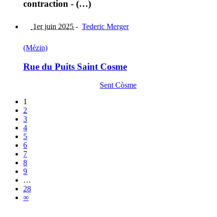
contraction - (…)
1er juin 2025
-
Tederic Merger
(Mézin)
Rue du Puits Saint Cosme
Sent Còsme
1
2
3
4
5
6
7
8
9
…
28
∞