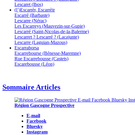
Lescaret (Ibos)
(l’)Escarrèr, Escarrèir
Escarré (Barbaste)
Lescarre (Nérac)
Les Escarreys (Mauvezin-sur-Gupie)
Lescarré (Saint-Nicolas-de-la-Balerme)
Lescarret ? Lescarré ? (Lacajunte)
Lescarre (Laguian-Mazous)
Escarraborsa
Escarrebourse (Bénesse-Maremne)
Rue Escarrebousse (Castets)
Escarebousse (Léon)
Sommaire Articles
Région Gascogne Prospective
E-mail
Facebook
Bluesky
Instagram