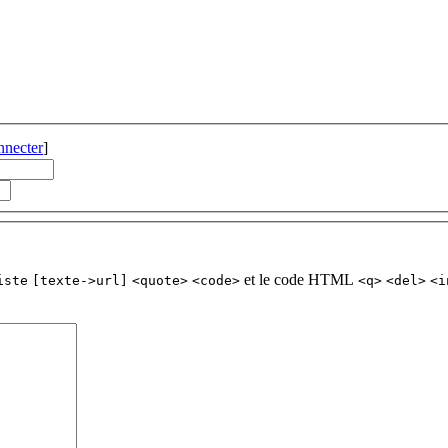
nnecter
]
et le code HTML
iste
[texte->url]
<quote>
<code>
<q>
<del>
<i