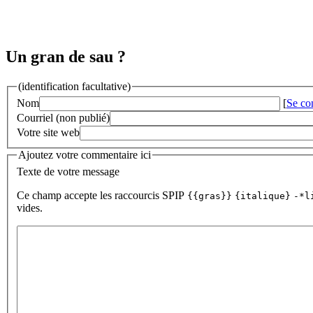
Un gran de sau ?
(identification facultative)
Nom
[
Se co
Courriel (non publié)
Votre site web
Ajoutez votre commentaire ici
Texte de votre message
Ce champ accepte les raccourcis SPIP
{{gras}}
{italique}
-*l
vides.