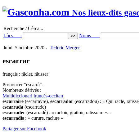
Nos lieux-dits gas
Recherche / Cèrca...
Lòcs :
Noms :
lundi 5 octobre 2020
-
Tederic Merger
escarrar
français : râcler, râtisser
Prononcer "escarrà".
Nombreux dérivés :
Multidiccionari francés-occitan
escarraire
(escarraÿre),
escarrador
(escarradou) : « Qui racle, ratisse
escarrada
(escarrade)
escarrader
(escarradé) : « racloir, grattoir, ratissoire »...
escarradìs
: « curure, raclure »
Partager sur Facebook