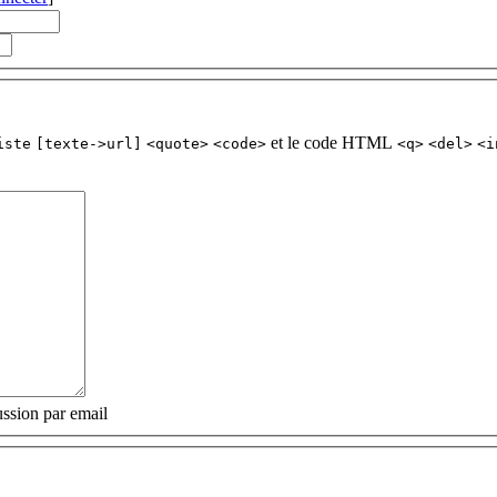
et le code HTML
iste
[texte->url]
<quote>
<code>
<q>
<del>
<i
ssion par email