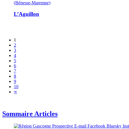
(Bénesse-Maremne)
L’Aguillon
1
2
3
4
5
6
7
8
9
10
∞
Sommaire Articles