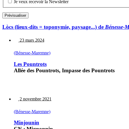
Je veux recevoir la Newsletter
Lòcs (lieux-dits = toponymie, paysage...) de
Bénesse-
23 mars 2024
(Bénesse-Maremne)
Les Pountrots
Allée des Pountrots, Impasse des Pountrots
2 novembre 2021
(Bénesse-Maremne)
Minjounin
CN : Mignonnin