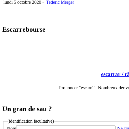
lundi 5 octobre 2020
-
Tederic Merger
Escarrebourse
escarrar
/ râ
Prononcer "escarrà". Nombreux dérivés
Un gran de sau ?
(identification facultative)
Nom
[
Se co