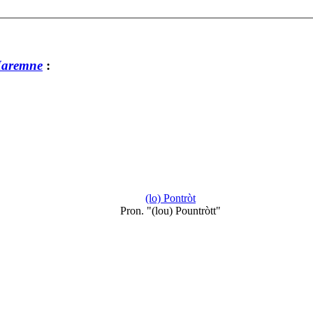
Maremne
:
(lo) Pontròt
Pron. "(lou) Pountròtt"