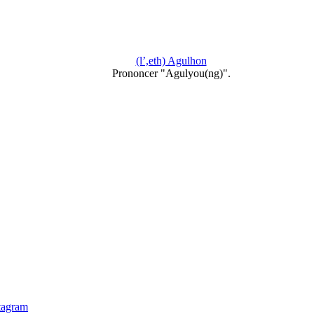
(l’,eth) Agulhon
Prononcer "Agulyou(ng)".