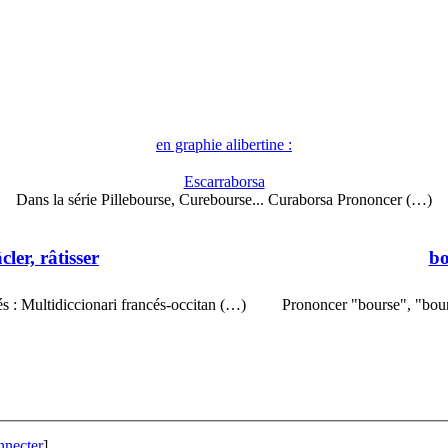
en graphie alibertine :
Escarraborsa
Dans la série Pillebourse, Curebourse... Curaborsa Prononcer (…)
cler, râtisser
bo
 : Multidiccionari francés-occitan (…)
Prononcer "bourse", "bourso
nnecter
]