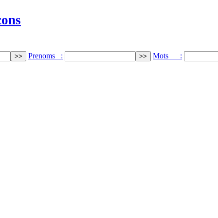
cons
Prenoms :
Mots :