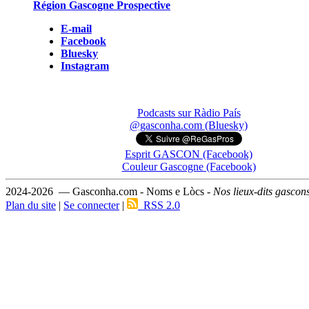
Région Gascogne Prospective
E-mail
Facebook
Bluesky
Instagram
Podcasts sur Ràdio País
@gasconha.com (Bluesky)
Esprit GASCON (Facebook)
Couleur Gascogne (Facebook)
2024-2026 — Gasconha.com - Noms e Lòcs -
Nos lieux-dits gascon
Plan du site
|
Se connecter
|
RSS 2.0