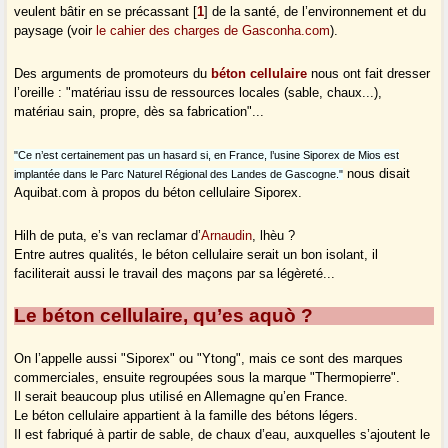
veulent bâtir en se précassant
[
1
]
de la santé, de l’environnement et du
paysage (voir
le cahier des charges de Gasconha.com
).
Des arguments de promoteurs du
béton cellulaire
nous ont fait dresser
l’oreille :
"matériau issu de ressources locales (sable, chaux...),
matériau sain, propre, dès sa fabrication"...
"Ce n’est certainement pas un hasard si, en France, l’usine Siporex de Mios est
nous disait
implantée dans le Parc Naturel Régional des Landes de Gascogne."
Aquibat.com à propos du béton cellulaire Siporex.
Hilh de puta, e’s van reclamar d’
Arnaudin
, lhèu ?
Entre autres qualités, le béton cellulaire serait un bon isolant, il
faciliterait aussi le travail des maçons par sa légèreté...
Le béton cellulaire, qu’es aquò ?
On l’appelle aussi "Siporex" ou "Ytong", mais ce sont des marques
commerciales, ensuite regroupées sous la marque "Thermopierre".
Il serait beaucoup plus utilisé en Allemagne qu’en France.
Le béton cellulaire appartient à la famille des bétons légers.
Il est fabriqué à partir de sable, de chaux d’eau, auxquelles s’ajoutent le