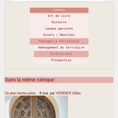
RUBRIQUES
Art de vivre
Histoire
Langue gasconne
Divers / Mesclats
Paysages & territoires
Aménagement du territoire
Architecture
Prospective
Dans la même rubrique :
Ua plan beròia pòrta...
8 mai
, par
VERDIER Gilles