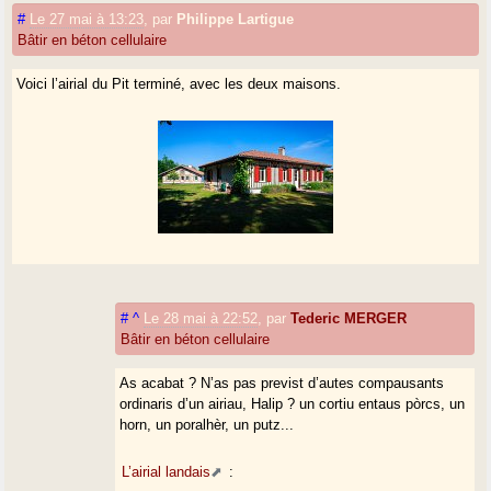
#
Le 27 mai à 13:23
,
par
Philippe Lartigue
Bâtir en béton cellulaire
Voici l’airial du Pit terminé, avec les deux maisons.
#
^
Le 28 mai à 22:52
,
par
Tederic MERGER
Bâtir en béton cellulaire
As acabat ? N’as pas previst d’autes compausants
ordinaris d’un airiau, Halip ? un cortiu entaus pòrcs, un
horn, un poralhèr, un putz...
L’airial landais
: