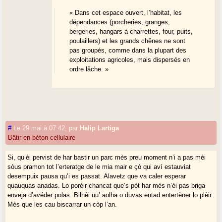
« Dans cet espace ouvert, l’habitat, les
dépendances (porcheries, granges,
bergeries, hangars à charrettes, four, puits,
poulaillers) et les grands chênes ne sont
pas groupés, comme dans la plupart des
exploitations agricoles, mais dispersés en
ordre lâche. »
#
Le 29 mai à 07:42
,
par
Halip Lartiga
Bâtir en béton cellulaire
Si, qu’èi pervist de har bastir un parc mès preu moment n’i a pas mèi
sòus pramon tot l’erteratge de le mia mair e çò qui aví estauviat
desempuix pausa qu’i es passat. Alavetz que va caler esperar
quauquas anadas. Lo porèir chancat que’s pòt har mès n’èi pas briga
enveja d’avéder polas. Bilhèi uu’ aolha o duvas entad entertèner lo plèir.
Mès que les cau biscarrar un còp l’an.